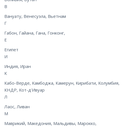
В
Вануату, Венесуэла, Вьетнам
Г
Габон, Гайана, Гана, Гонконг,
Е
Египет
И
Индия, Иран
К
Кабо-Верде, Камбоджа, Камерун, Кирибати, Колумбия,
КНДР, Кот-д'Ивуар
Л
Лаос, Ливан
М
Маврикий, Македония, Мальдивы, Марокко,