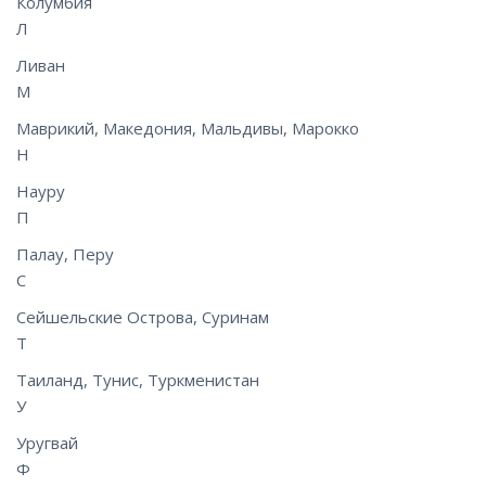
Колумбия
Л
Ливан
М
Маврикий, Македония, Мальдивы, Марокко
Н
Науру
П
Палау, Перу
С
Сейшельские Острова, Суринам
Т
Таиланд, Тунис, Туркменистан
У
Уругвай
Ф