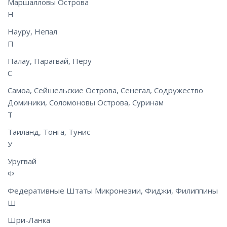
Маршалловы Острова
Н
Науру, Непал
П
Палау, Парагвай, Перу
С
Самоа, Сейшельские Острова, Сенегал, Содружество
Доминики, Соломоновы Острова, Суринам
Т
Таиланд, Тонга, Тунис
У
Уругвай
Ф
Федеративные Штаты Микронезии, Фиджи, Филиппины
Ш
Шри-Ланка