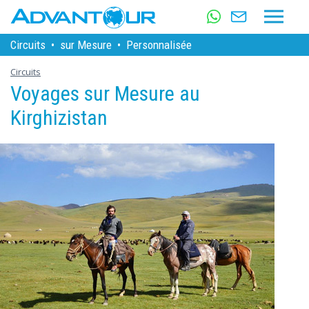
Circuits
•
sur Mesure
•
Personnalisée
Circuits
Voyages sur Mesure au
Kirghizistan