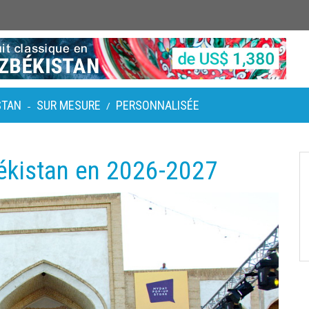
STAN
SUR MESURE
PERSONNALISÉE
-
/
békistan en 2026-2027