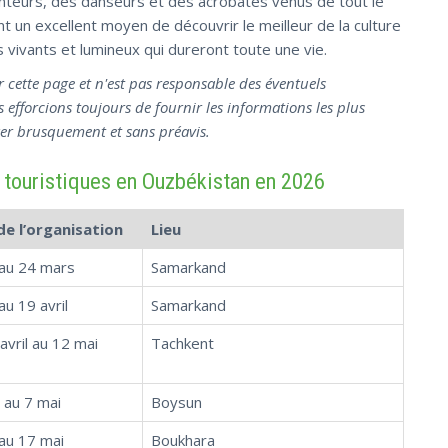
nteurs, des danseurs et des acrobates venus de tout le
 un excellent moyen de découvrir le meilleur de la culture
s vivants et lumineux qui dureront toute une vie.
 cette page et n'est pas responsable des éventuels
fforcions toujours de fournir les informations les plus
nger brusquement et sans préavis.
 touristiques en Ouzbékistan en 2026
de l’organisation
Lieu
au 24 mars
Samarkand
au 19 avril
Samarkand
avril au 12 mai
Tachkent
 au 7 mai
Boysun
au 17 mai
Boukhara