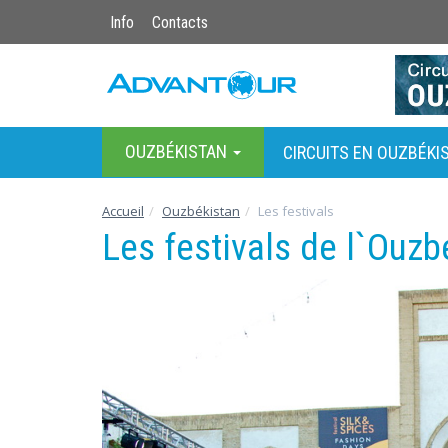
Info
Contacts
OUZBÉKISTAN
CIRCUITS EN OUZBÉKI
Accueil
Ouzbékistan
Les festivals
Les festivals de l`Ouz