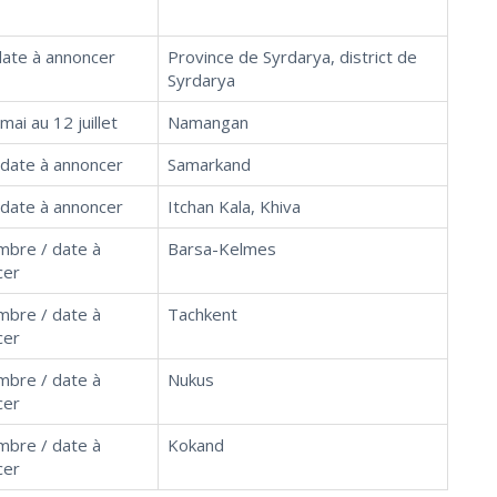
date à annoncer
Province de Syrdarya, district de
Syrdarya
mai au 12 juillet
Namangan
 date à annoncer
Samarkand
 date à annoncer
Itchan Kala, Khiva
mbre / date à
Barsa-Kelmes
cer
mbre / date à
Tachkent
cer
mbre / date à
Nukus
cer
mbre / date à
Kokand
cer