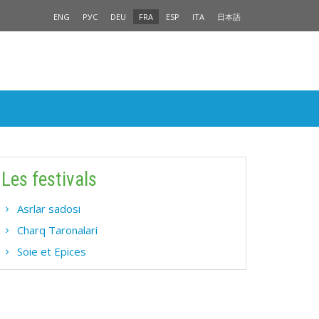
ENG
РУС
DEU
FRA
ESP
ITA
日本語
Les festivals
Asrlar sadosi
Charq Taronalari
Soie et Epices