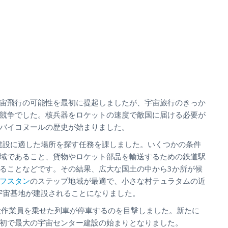
宙飛行の可能性を最初に提起しましたが、宇宙旅行のきっか
競争でした。核兵器をロケットの速度で敵国に届ける必要が
バイコヌールの歴史が始まりました。
場建設に適した場所を探す任務を課しました。いくつかの条件
域であること、貨物やロケット部品を輸送するための鉄道駅
ることなどです。その結果、広大な国土の中から3か所が候
フスタン
のステップ地域が最適で、小さな村テュラタムの近
宇宙基地が建設されることになりました。
建設作業員を乗せた列車が停車するのを目撃しました。新たに
初で最大の宇宙センター建設の
始まり
となりました。