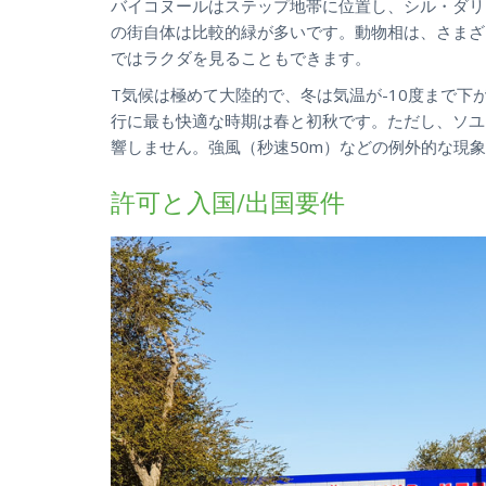
バイコヌールはステップ地帯に位置し、シル・ダリ
の街自体は比較的緑が多いです。動物相は、さまざ
ではラクダを見ることもできます。
T気候は極めて大陸的で、冬は気温が-10度まで下
行に最も快適な時期は春と初秋です。ただし、ソユ
響しません。強風（秒速50m）などの例外的な現
許可と入国/出国要件