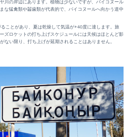
ヤ川の岸辺にあります。植物は少ないですが、バイコヌール
まな猛禽類や齧歯類が代表的で、バイコヌールへ向かう道中
がることがあり、夏は乾燥して気温が+40度に達します。旅
ーズロケットの打ち上げスケジュールには天候はほとんど影
象がない限り、打ち上げが
延期される
ことはありません。