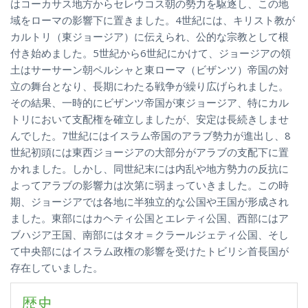
はコーカサス地方からセレウコス朝の勢力を駆逐し、この地
域をローマの影響下に置きました。4世紀には、キリスト教が
カルトリ（東ジョージア）に伝えられ、公的な宗教として根
付き始めました。5世紀から6世紀にかけて、ジョージアの領
土はサーサーン朝ペルシャと東ローマ（ビザンツ）帝国の対
立の舞台となり、長期にわたる戦争が繰り広げられました。
その結果、一時的にビザンツ帝国が東ジョージア、特にカル
トリにおいて支配権を確立しましたが、安定は長続きしませ
んでした。7世紀にはイスラム帝国のアラブ勢力が進出し、8
世紀初頭には東西ジョージアの大部分がアラブの支配下に置
かれました。しかし、同世紀末には内乱や地方勢力の反抗に
よってアラブの影響力は次第に弱まっていきました。この時
期、ジョージアでは各地に半独立的な公国や王国が形成され
ました。東部にはカヘティ公国とエレティ公国、西部にはア
ブハジア王国、南部にはタオ＝クラールジェティ公国、そし
て中央部にはイスラム政権の影響を受けたトビリシ首長国が
存在していました。
歴史