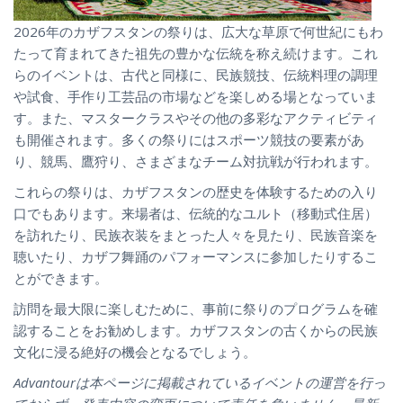
2026年のカザフスタンの祭りは、広大な草原で何世紀にもわ
たって育まれてきた祖先の豊かな伝統を称え続けます。これ
らのイベントは、古代と同様に、民族競技、伝統料理の調理
や試食、手作り工芸品の市場などを楽しめる場となっていま
す。また、マスタークラスやその他の多彩なアクティビティ
も開催されます。多くの祭りにはスポーツ競技の要素があ
り、競馬、鷹狩り、さまざまなチーム対抗戦が行われます。
これらの祭りは、カザフスタンの歴史を体験するための入り
口でもあります。来場者は、伝統的なユルト（移動式住居）
を訪れたり、民族衣装をまとった人々を見たり、民族音楽を
聴いたり、カザフ舞踊のパフォーマンスに参加したりするこ
とができます。
訪問を最大限に楽しむために、事前に祭りのプログラムを確
認することをお勧めします。カザフスタンの古くからの民族
文化に浸る絶好の機会となるでしょう。
Advantourは本ページに掲載されているイベントの運営を行っ