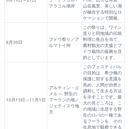
アラコル湖岸
山岳風景、美しい湖
が融合する特別なロ
ケーションで開催。
この祭りは、ワイン
造りと同地域の伝統
ブドウ祭り／ア
料理に焦点を当て、
8月30日
ルマトイ州
農村観光の支援とブ
ドウ栽培の振興を目
的としています。
このフェスティバル
の目的は、希少種の
保護に対する意識を
高め、人間が自然と
アルティン・エ
調和して生きる方法
メル ― 野生の
を示すことです。最
10月15日～11月1日
フーランの地／
大の見どころは、こ
ジェティスウ地
の地域に生息する野
方
生のロバの一種であ
るフーランを、その
生息地で観察できる