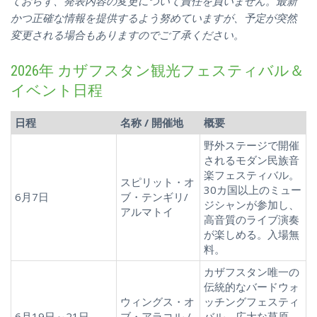
ておらず、発表内容の変更について責任を負いません。最新
かつ正確な情報を提供するよう努めていますが、予定が突然
変更される場合もありますのでご了承ください。
2026年 カザフスタン観光フェスティバル＆
イベント日程
日程
名称 / 開催地
概要
野外ステージで開催
されるモダン民族音
楽フェスティバル。
スピリット・オ
30カ国以上のミュー
6月7日
ブ・テンギリ/
ジシャンが参加し、
アルマトイ
高音質のライブ演奏
が楽しめる。入場無
料。
カザフスタン唯一の
伝統的なバードウォ
ウィングス・オ
ッチングフェスティ
6月19日～21日
ブ・アラコル /
バル。広大な草原、