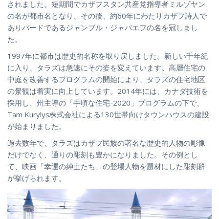
されました。短期間でカザフスタン共産党指導者ミルゾヤン
の名が都市名となり、その後、約60年にわたりカザフ詩人で
ありバードであるジャンブル・ジャバエフの名を冠しまし
た。
1997年に都市は歴史的名称を取り戻しました。新しい千年紀
に入り、タラズは急速にその姿を変えています。高層住宅の
中庭を改善するプログラムの開始により、タラズの住宅地区
の景観は着実に向上しています。2014年には、カナダ技術を
採用し、州主導の「手頃な住宅-2020」プログラムの下で、
Tam Kurylys株式会社による130世帯向けタウンハウスの建設
が始まりました。
過去数年で、タラズはカザフ民族の著名な歴史的人物の彫像
だけでなく、通りの彫刻も豊かになりました。その例とし
て、映画「幸運の紳士たち」の登場人物を題材にした彫刻群
が挙げられます。