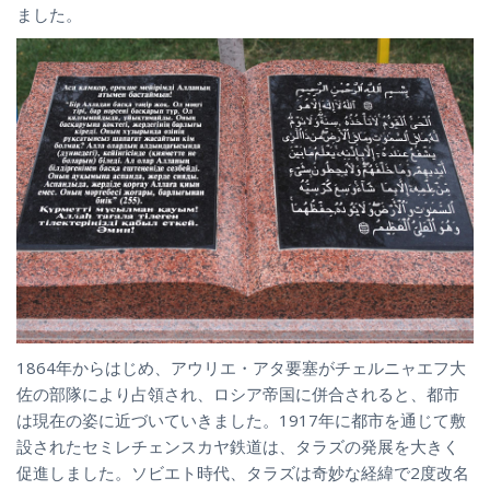
ました。
1864年からはじめ、アウリエ・アタ要塞がチェルニャエフ大
佐の部隊により占領され、ロシア帝国に併合されると、都市
は現在の姿に近づいていきました。1917年に都市を通じて敷
設されたセミレチェンスカヤ鉄道は、タラズの発展を大きく
促進しました。ソビエト時代、タラズは奇妙な経緯で2度改名