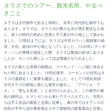
タラズでのツアー、観光名所、やるべ
きこと
タラズは古代都市であると同時に、非常に現代的な都市でも
あります。タラズは、タラス川の豊かな水が潤す肥沃な土地
に、我々の時代の初めに交易と手工業の中心地として築かれ
ました。12世紀までには、タラズは中世カラハン朝国家の経
済、文化、政治の中心地となっていました。1220年にチンギ
ス・ハンの軍隊が侵攻した際、タラズは繁栄の絶頂にありま
したが、モンゴル軍によってほぼ壊滅させられました。
タラズの新たな発展の段階は、コーカンド・ハン国に併合さ
れた時に始まりました。18世紀後半、コーカンドの住民はタ
ラズの遺跡近くに要塞を建設しました。そして19世紀初頭、
古代タラズの跡地に新たな都市が誕生し、「アウリエ・ア
タ」（「聖なる長老」）と名付けられました。この都市の最
初の移民は、ナマンガンから来たウズベク人でした。市民た
ちは手工芸品の製造と交易に従事し、春の市ではオアシスの
住民が手作り品や農産物をカザフ遊牧民の家畜製品と交換し