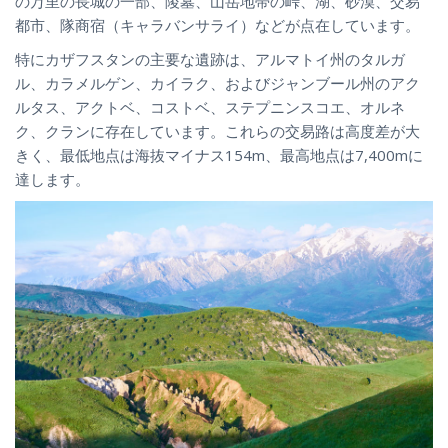
の万里の長城の一部、陵墓、山岳地帯の峠、湖、砂漠、交易
都市、隊商宿（キャラバンサライ）などが点在しています。
特にカザフスタンの主要な遺跡は、アルマトイ州のタルガ
ル、カラメルゲン、カイラク、およびジャンブール州のアク
ルタス、アクトベ、コストベ、ステプニンスコエ、オルネ
ク、クランに存在しています。これらの交易路は高度差が大
きく、最低地点は海抜マイナス154m、最高地点は7,400mに
達します。