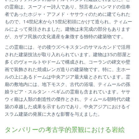
の霊廟は、スーフィー詩人であり、預言者ムハンマドの信奉
者であったホジャ・アフメド・ヤサウィのために建てられた
もので、14世紀末から15世紀初頭にかけて造られ、ティムー
ルによって発注されました。建物は未完成の部分もあります
が、カザフ民族の文化遺産を象徴する独特の建築物です。
この霊廟には、その後ウズベキスタンのサマルカンドで活用
された建築技法が取り入れられています。建物は35の部屋と
多くのヴォールトやドームで構成され、コーランの碑文や壁
画で装飾された焼成レンガ造りの建築物です。特に、主ホー
ルの上にあるドームは中央アジア最大級とされています。霊
廟の敷地内には、地下モスク、古代の浴場、ティムールの孫
娘ラビア・スルタン・ベギムの霊廟も含まれています。ヤサ
ウィ廟は人類の創造性の傑作とされ、ティムール朝時代の建
築の卓越した成果を示すものであり、中央アジアにおけるイ
スラム建築の発展に大きな影響を与えました。
タンバリーの考古学的景観における岩絵