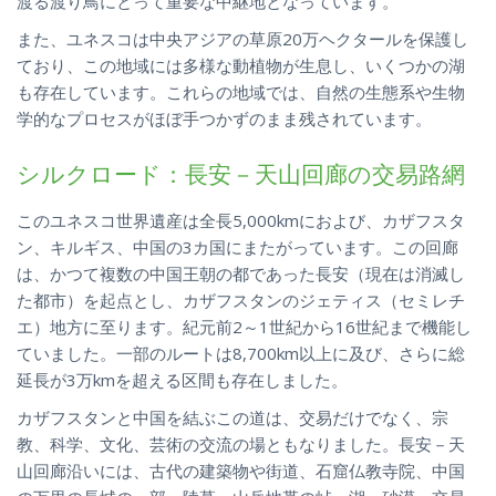
渡る渡り鳥にとって重要な中継地となっています。
また、ユネスコは中央アジアの草原20万ヘクタールを保護し
ており、この地域には多様な動植物が生息し、いくつかの湖
も存在しています。これらの地域では、自然の生態系や生物
学的なプロセスがほぼ手つかずのまま残されています。
シルクロード：長安－天山回廊の交易路網
このユネスコ世界遺産は全長5,000kmにおよび、カザフスタ
ン、キルギス、中国の3カ国にまたがっています。この回廊
は、かつて複数の中国王朝の都であった長安（現在は消滅し
た都市）を起点とし、カザフスタンのジェティス（セミレチ
エ）地方に至ります。紀元前2～1世紀から16世紀まで機能し
ていました。一部のルートは8,700km以上に及び、さらに総
延長が3万kmを超える区間も存在しました。
カザフスタンと中国を結ぶこの道は、交易だけでなく、宗
教、科学、文化、芸術の交流の場ともなりました。長安－天
山回廊沿いには、古代の建築物や街道、石窟仏教寺院、中国