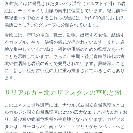
20世紀半ばに発見されたタンバリ渓谷（アルマトイ州）の岩
絵は、チュイ＝イリ山脈の南東に位置しています。紀元前2千
年紀後半を中心とするこれらの岩絵は、約5,000点におよび、
場所ごとに7つのグループに分類されています。
岩絵には、狩猟の場面、戦士、動物、出産する女性、結婚す
るカップル、神々、供犠の儀式が描かれています。また、岩
絵が集中している地域は、祈祷や供犠のための祭壇があった
ことを示唆しています。さらに、中期・後期青銅器時代の古
墳や住居跡も岩絵の近くで発見されています。興味深いこと
に、新しい絵が古い絵の上に重ね描きされているものもあり
ます。
サリアルカ – 北カザフスタンの草原と湖
このユネスコ世界遺産には、ナウルズム国立自然保護区とコ
ルガルジン国立自然保護区の2つの広大なエリアが含まれてお
り、希少種や絶滅危惧種の生息地となっています。カザフス
タンは、ヨーロッパ、南アジア、アフリカからシベリアへと