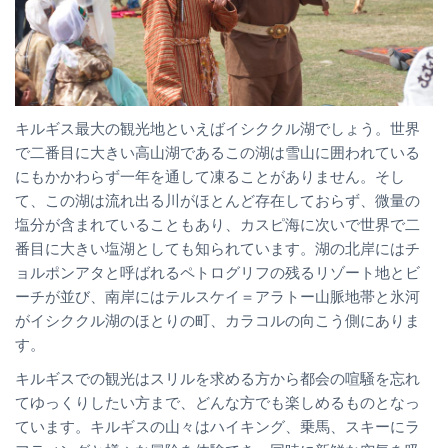
キルギス最大の観光地といえばイシククル湖でしょう。世界
で二番目に大きい高山湖であるこの湖は雪山に囲われている
にもかかわらず一年を通して凍ることがありません。そし
て、この湖は流れ出る川がほとんど存在しておらず、微量の
塩分が含まれていることもあり、カスピ海に次いで世界で二
番目に大きい塩湖としても知られています。湖の北岸にはチ
ョルポンアタと呼ばれるペトログリフの残るリゾート地とビ
ーチが並び、南岸にはテルスケイ＝アラトー山脈地帯と氷河
がイシククル湖のほとりの町、カラコルの向こう側にありま
す。
キルギスでの観光はスリルを求める方から都会の喧騒を忘れ
てゆっくりしたい方まで、どんな方でも楽しめるものとなっ
ています。キルギスの山々はハイキング、乗馬、スキーにラ