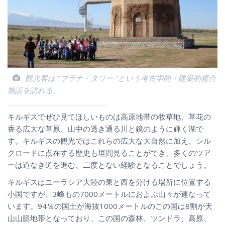
観光客は "ブラナ・タワー "という考古学的・建築的複合
施設を訪れる。
キルギスでぜひ見てほしいものは高原地帯の牧草地、草花の
香る広大な草原、山中の透き通る川と鏡のように輝く湖で
す。キルギスの観光ではこれらの広大な大自然に加え、シル
クロードに点在する歴史も垣間見ることができ、多くのツア
ーは道なき道を進む、二度とない経験となることでしょう。
キルギスはユーラシア大陸の東と西を分ける場所に位置する
小国ですが、3峰もの7000メートルにおよぶ山々が連なって
います。94％の国土が海抜1000メートルのこの国は8割が天
山山脈地帯となっており、この国の森林、ツンドラ、高原、