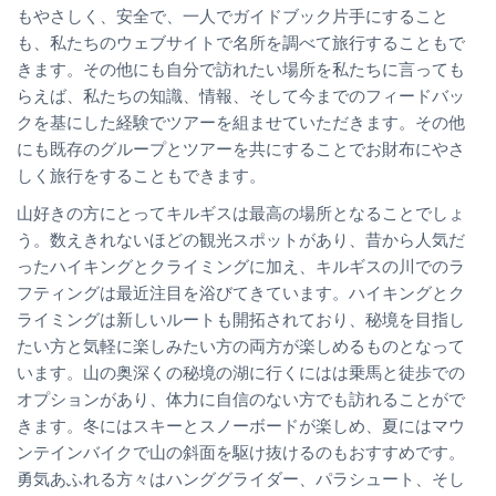
もやさしく、安全で、一人でガイドブック片手にすること
も、私たちのウェブサイトで名所を調べて旅行することもで
きます。その他にも自分で訪れたい場所を私たちに言っても
らえば、私たちの知識、情報、そして今までのフィードバッ
クを基にした経験でツアーを組ませていただきます。その他
にも既存のグループとツアーを共にすることでお財布にやさ
しく旅行をすることもできます。
山好きの方にとってキルギスは最高の場所となることでしょ
う。数えきれないほどの観光スポットがあり、昔から人気だ
ったハイキングとクライミングに加え、キルギスの川でのラ
フティングは最近注目を浴びてきています。ハイキングとク
ライミングは新しいルートも開拓されており、秘境を目指し
たい方と気軽に楽しみたい方の両方が楽しめるものとなって
います。山の奥深くの秘境の湖に行くにはは乗馬と徒歩での
オプションがあり、体力に自信のない方でも訪れることがで
きます。冬にはスキーとスノーボードが楽しめ、夏にはマウ
ンテインバイクで山の斜面を駆け抜けるのもおすすめです。
勇気あふれる方々はハンググライダー、パラシュート、そし