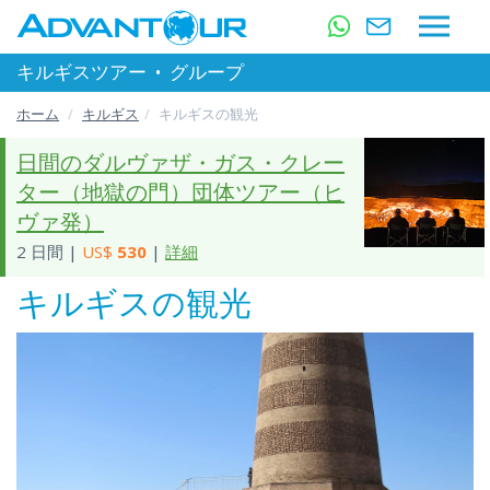
キルギスツアー
•
グループ
ホーム
キルギス
キルギスの観光
日間のダルヴァザ・ガス・クレー
ター（地獄の門）団体ツアー（ヒ
ヴァ発）
2 日間 |
US$
530
|
詳細
キルギスの観光