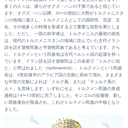
多くの人々は、彼らがオグズ・ハンの子孫であると信じてい
ます。オグズ・ハン以降、IX〜XI世紀に大勢がトルクメニスタ
ンの地域に侵入し、トルクメニ人としての国民性、言語、文
化、その他多くの特徴を形成する上で重要な役割を果たしま
した。ただし、一部の科学者は、トルクメニ人の最初の祖先
は、現代のトルクメニスタンの地域に住んでいた古代イラン
語を話す遊牧民族と半遊牧民族であると考えています。さら
に、トルクメンという民族名は古代ペルシャ語の起源を持っ
ています。イラン語を話す遊牧民はこの名前で「トルクに似
た」と呼ばれました（turkmanend）。トルクメンという民族
名は、X世紀後半のアラビア語の文献に初めて現れ、さまざま
な中世の文献によれば「トルク風」または「テュルク系の
人々」を意味します。いずれにせよ、トルクメン民族の形成
過程は14〜15世紀に完了しました。モンゴルの征服後、新し
い部族連合が形成され、これがトルクメン民族の中核となり
ました。