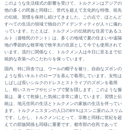
このような生活様式の影響を受けて、トルクメンはアジアの
他の多くの民族と同様に、世代を超えて文化的な特徴、祖先
の伝統、習慣を保持し続けてきました。この点で、ほとんど
すべての生活の領域で独自のアイデンティティが人々に備わ
っています。たとえば、トルクメンの伝統的な住居であるユ
ルト（遊牧民のテント）は、多くの地域で夏の住まいや遠隔
地の季節的な牧草地で牧羊夫の住居として今でも使用されて
います。流行に関係なく、トルクメン人は今日に至るまで伝
統的な衣装へのこだわりを保っています。
国内、特に田舎では、ウールの帽子を被り、自由なズボンの
ような長いキルトのローブを喜んで着用しています。女性は
しばしば長いシルクのドレスとストライプのズボンを着用
し、軽いスカーフやヒジャブで髪を隠します。このような服
装は、暑くて乾燥した気候に非常に適しています。習慣と伝
統は、地元住民の生活とトルクメンの家族の生活を伴ってい
ます。トルクメニスタンの人口の89％はスンニ派のムスリム
です。しかし、トルクメンにとって、宗教と同様に世紀を超
えての部族関係も同様に重要です。都市部の住民であって