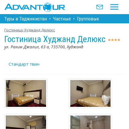
Туры в Таджикистан
•
Частные
•
Групповые
Гостиницу Худжанд Делюкс
Гостиница Худжанд Делюкс
ул. Рахим Джалил, 63 а, 735700, Худжанд
Стандарт твин