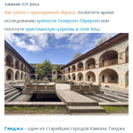
хаммам XIX века
Как сойти с проторенной дороги:
посвятите время
исследованию
крепости Гелерсен-Герерсен
или
посетите
христианскую церковь в селе Киш
.
Гянджа
– один из старейших городов Кавказа. Гянджа