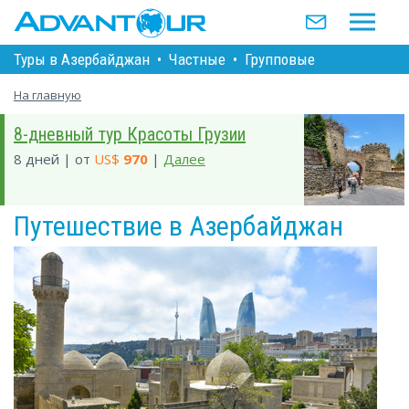
Туры в Азербайджан
•
Частные
•
Групповые
На главную
8-дневный тур Красоты Грузии
8 дней | от
US$
970
|
Далее
Путешествие в Азербайджан