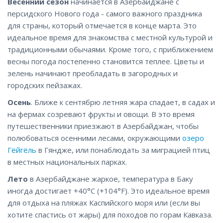
Весенний сезон
начинается в Азербайджане с
персидского Нового года - самого важного праздника
для страны, который отмечается в конце марта. Это
идеальное время для знакомства с местной культурой и
традиционными обычаями. Кроме того, с приближением
весны погода постепенно становится теплее. Цветы и
зелень начинают преобладать в загородных и
городских пейзажах.
Осень
. Ближе к сентябрю летняя жара спадает, в садах и
на фермах созревают фрукты и овощи. В это время
путешественники приезжают в Азербайджан, чтобы
полюбоваться осенними лесами, окружающими
озеро
Гёйгёль
в Гяндже, или понаблюдать за миграцией птиц
в местных национальных парках.
Лето
в Азербайджане жаркое, температура в Баку
иногда достигает +40°C (+104°F). Это идеальное время
для отдыха на пляжах Каспийского моря или (если вы
хотите спастись от жары) для походов по горам Кавказа.