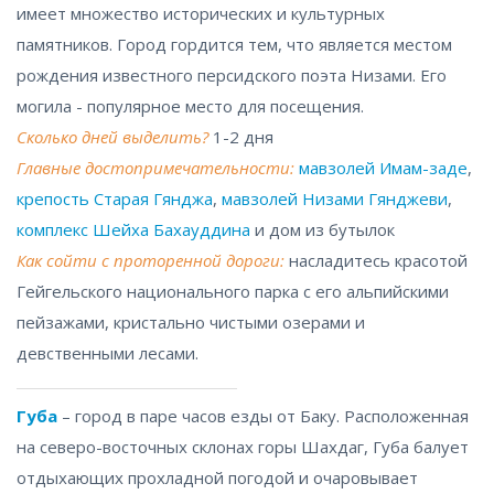
имеет множество исторических и культурных
памятников. Город гордится тем, что является местом
рождения известного персидского поэта Низами. Его
могила - популярное место для посещения.
Сколько дней выделить?
1-2 дня
Главные достопримечательности:
мавзолей Имам-заде
,
крепость Старая Гянджа
,
мавзолей Низами Гянджеви
,
комплекс Шейха Бахауддина
и дом из бутылок
Как сойти с проторенной дороги:
насладитесь красотой
Гейгельского национального парка с его альпийскими
пейзажами, кристально чистыми озерами и
девственными лесами.
Губа
– город в паре часов езды от Баку. Расположенная
на северо-восточных склонах горы Шахдаг, Губа балует
отдыхающих прохладной погодой и очаровывает