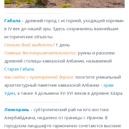
Габала
– древний город с историей, уходящей корнями
в IV век до нашей эры. Здесь сохранились важнейшие
исторические объекты.
Сколько дней выделить?
1 день
Главные достопримечательности:
руины и раскопки
древней столицы кавказской Албании, называемой
Старая Габала
.
Как сойти с проторенной дороги:
посетите уникальный
архитектурный памятник кавказской Албании -
храм
Удин
, а также 4 дольмена XV-XVI веков в деревне Хазра.
Ленкорань
– субтропический рай на юго-востоке
Азербайджана, недалеко от границы с Ираном. В
городском ландшафте гармонично сочетаются высокие