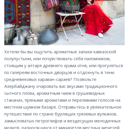
Хотели бы вы ощутить ароматные запахи кавказской
полупустыни, или почувствовать себя паломником,
стоящим у алтаря древнего храма огня, или прогуляться
по галереям восточных дворцов и отдохнуть в тени
средневековых караван-сараев? Позвольте
Азербайджану очаровать вас вкусами традиционного
сытного плова, ароматным чаем в грушевидных
стаканах, пряными ароматами и переливами голосов на
местном шумном базаре. Отправьтесь в увлекательное
путешествие по стране бурлящих грязевых вулканов,
замысловатых петроглифов и вездесущих мелодичных
молитв, разносящихся от минаретов местных мечетей.