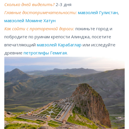
Сколько дней выделить?
2-3 дня
Главные достопримечательности:
мавзолей Гулистан
,
мавзолей Момине Хатун
Как сойти с проторенной дороги:
покиньте город и
побродите по руинам крепости Алинджа, посетите
впечатляющий
мавзолей Карабаглар
или исследуйте
древние
петроглифы Гемигая
.