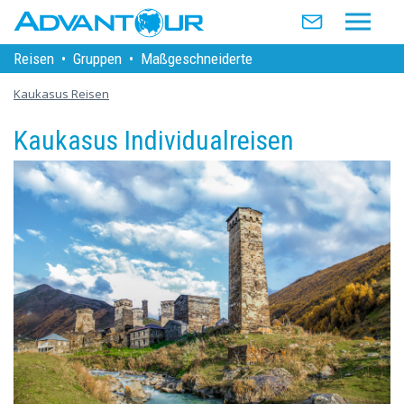
Reisen
•
Gruppen
•
Maßgeschneiderte
Kaukasus Reisen
Kaukasus Individualreisen