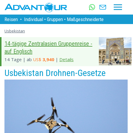
Reisen
•
Individual
•
Gruppen
•
Maßgeschneiderte
Usbekistan
14-tägige Zentralasien Gruppenreise -
auf Englisch
14 Tage | ab
US$
3,940
|
Details
Usbekistan Drohnen-Gesetze