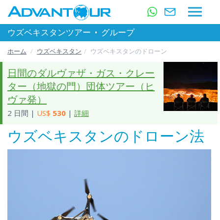
ウズベキスタンツアー
•
グループ
ホーム
ウズベキスタン
ウズベキスタンのドローン
日間のダルヴァザ・ガス・クレー
ター（地獄の門）団体ツアー（ヒ
ヴァ発）
2 日間 |
US$
530
|
詳細
ウズベキスタンのドローン法