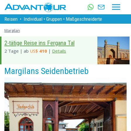
Reisen
•
Individual
•
Gruppen
•
Maßgeschneiderte
Margilan
2-tätige Reise ins Fergana Tal
2 Tage | ab
US$
410
|
Details
Margilans Seidenbetrieb