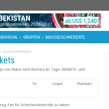
INDIVIDUAL
GRUPPEN
MASSGESCHNEIDERTE
/
/
 - Buchara Reiseplan
kets
üge von Nukus nach Buchara an: Tage, Abfahrts- und
SV
Coupe
Platskart
nug Zeit für Sicherheitskontrolle zu haben.