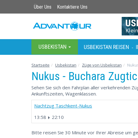
Über Uns
Kontaktiere Uns
USBEKISTAN
USBEKISTAN REISEN
-
Startseite
Usbekistan
Züge von Usbekistan
Nukus
Nukus - Buchara Zugtic
Sehen Sie sich den Fahrplan aller verkehrenden Z
Ankunftszeiten, Wagenklassen.
Nachtzug Taschkent-Nukus
13:58
22:10
Bitte reisen Sie 30 Minute vor Ihrer Abreise um ge