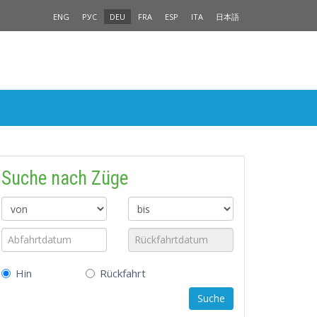
ENG
РУС
DEU
FRA
ESP
ITA
日本語
Suche nach Züge
Hin
Rückfahrt