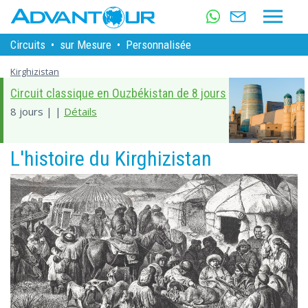
Circuits
•
sur Mesure
•
Personnalisée
Kirghizistan
Circuit classique en Ouzbékistan de 8 jours
8 jours | |
Détails
L'histoire du Kirghizistan