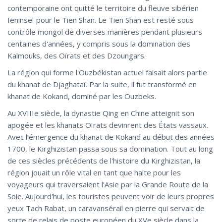
contemporaine ont quitté le territoire du fleuve sibérien
Ieninseï pour le Tien Shan. Le Tien Shan est resté sous
contrôle mongol de diverses manières pendant plusieurs
centaines d'années, y compris sous la domination des
Kalmouks, des Oïrats et des Dzoungars.
La région qui forme l'Ouzbékistan actuel faisait alors partie
du khanat de Djaghataï. Par la suite, il fut transformé en
khanat de Kokand, dominé par les Ouzbeks.
Au XVIIIe siècle, la dynastie Qing en Chine atteignit son
apogée et les khanats Oïrats devinrent des États vassaux.
Avec l’émergence du khanat de Kokand au début des années
1700, le Kirghizistan passa sous sa domination. Tout au long
de ces siècles précédents de l'histoire du Kirghizistan, la
région jouait un rôle vital en tant que halte pour les
voyageurs qui traversaient l'Asie par la Grande Route de la
Soie. Aujourd'hui, les touristes peuvent voir de leurs propres
yeux Tach Rabat, un caravansérail en pierre qui servait de
sorte de relais de poste européen du XVe siècle dans la