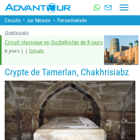
Circuits
•
sur Mesure
•
Personnalisée
Chakhrisabz
Circuit classique en Ouzbékistan de 8 jours
8 jours | |
Détails
Crypte de Tamerlan, Chakhrisiabz