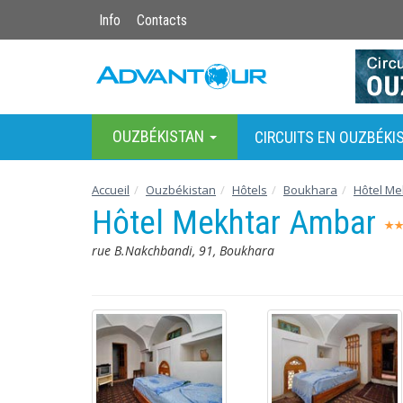
Info
Contacts
OUZBÉKISTAN
CIRCUITS EN OUZBÉKI
Accueil
Ouzbékistan
Hôtels
Boukhara
Hôtel Me
Hôtel Mekhtar Ambar
rue B.Nakchbandi, 91, Boukhara