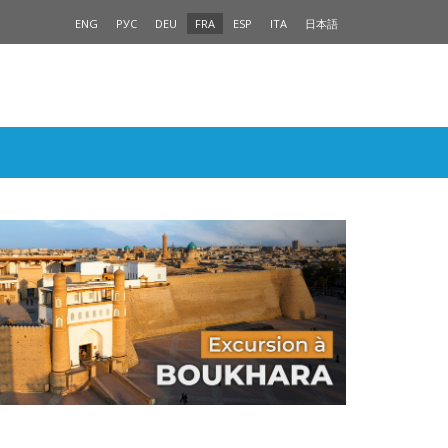
ENG
РУС
DEU
FRA
ESP
ITA
日本語