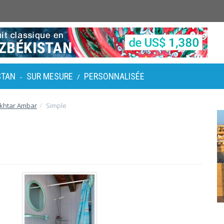
STAN
SUR MESURE
PERSONNALISÉE
-
/
khtar Ambar
Simple