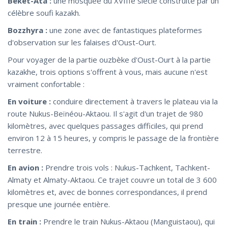
Beket-Ata :
une mosquée du XVIIIe siècle construite par un
célèbre soufi kazakh.
Bozzhyra :
une zone avec de fantastiques plateformes
d'observation sur les falaises d'Oust-Ourt.
Pour voyager de la partie ouzbèke d'Oust-Ourt à la partie
kazakhe, trois options s'offrent à vous, mais aucune n'est
vraiment confortable :
En voiture :
conduire directement à travers le plateau via la
route Nukus-Beïnéou-Aktaou. Il s'agit d'un trajet de 980
kilomètres, avec quelques passages difficiles, qui prend
environ 12 à 15 heures, y compris le passage de la frontière
terrestre.
En avion :
Prendre trois vols : Nukus-Tachkent, Tachkent-
Almaty et Almaty-Aktaou. Ce trajet couvre un total de 3 600
kilomètres et, avec de bonnes correspondances, il prend
presque une journée entière.
En train :
Prendre le train Nukus-Aktaou (Manguistaou), qui