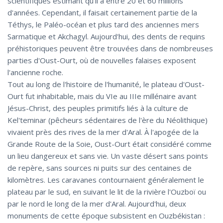
scientifiques estimant qu'il a entre 20 et 60 millions
d'années. Cependant, il faisait certainement partie de la
Téthys, le Paléo-océan et plus tard des anciennes mers
Sarmatique et Akchagyl. Aujourd'hui, des dents de requins
préhistoriques peuvent être trouvées dans de nombreuses
parties d'Oust-Ourt, où de nouvelles falaises exposent
l'ancienne roche.
Tout au long de l'histoire de l'humanité, le plateau d'Oust-
Ourt fut inhabitable, mais du VIe au IIIe millénaire avant
Jésus-Christ, des peuples primitifs liés à la culture de
Kel'teminar (pêcheurs sédentaires de l'ère du Néolithique)
vivaient près des rives de la mer d'Aral. À l'apogée de la
Grande Route de la Soie, Oust-Ourt était considéré comme
un lieu dangereux et sans vie. Un vaste désert sans points
de repère, sans sources ni puits sur des centaines de
kilomètres. Les caravanes contournaient généralement le
plateau par le sud, en suivant le lit de la rivière l'Ouzboï ou
par le nord le long de la mer d'Aral. Aujourd'hui, deux
monuments de cette époque subsistent en Ouzbékistan :