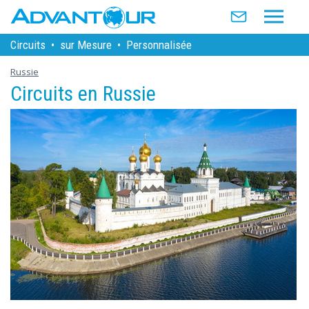
Circuits
•
sur Mesure
•
Personnalisée
Russie
Circuits en Russie