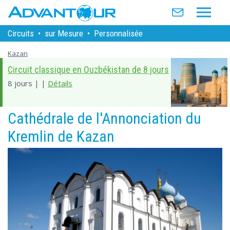
Circuits
•
sur Mesure
•
Personnalisée
Kazan
Circuit classique en Ouzbékistan de 8 jours
8 jours | |
Détails
Cathédrale de l'Annonciation du
Kremlin de Kazan