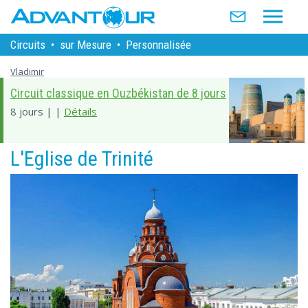
Circuits
•
sur Mesure
•
Personnalisée
Vladimir
Circuit classique en Ouzbékistan de 8 jours
8 jours | |
Détails
L'Eglise de Trinité