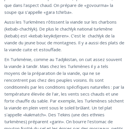
que dans l'aspect chaud. On prépare de «govourma» la
soupe qui s’appelle «gara tchirba».
Aussi les Turkmènes rôtissent la viande sur les charbons
(kebab-chachlyk). De plus le chachlyk national turkmène
(kebab) est «kebab keyikdjeren». C’est le chachlyk de la
viande du jeune bouc de montagnes. Il y a aussi des plats de
la viande cuite et estouffade.
En Turkménie, comme au Tadjikistan, on cuit assez souvent
la viande à tandir. Mais chez les Turkmènes il y a tels
moyens de la préparation de la viande, qui ne se
rencontrent pas chez des peuples voisins. Ils sont
conditionnés par les conditions spécifiques naturelles : par la
température élevée de l'air, les vents secs chauds et une
forte chauffe du sable. Par exemple, les Turkmènes sèchent
la viande en plein vent sous le soleil brûlant. Un tel plat
s'appelle «kakmatch». Des Tekins (une des ethnies
turkmènes) préparent «garin». On bourre l'estomac de
mouton frotté du sel et les épices par des morceaux petits