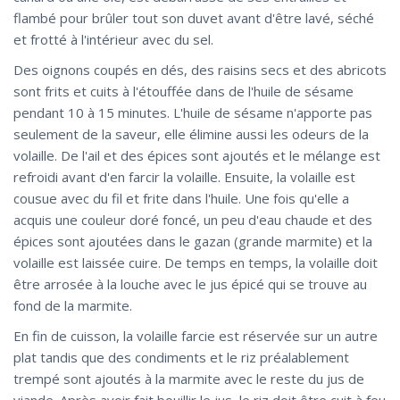
flambé pour brûler tout son duvet avant d'être lavé, séché
et frotté à l'intérieur avec du sel.
Des oignons coupés en dés, des raisins secs et des abricots
sont frits et cuits à l'étouffée dans de l'huile de sésame
pendant 10 à 15 minutes. L'huile de sésame n'apporte pas
seulement de la saveur, elle élimine aussi les odeurs de la
volaille. De l'ail et des épices sont ajoutés et le mélange est
refroidi avant d'en farcir la volaille. Ensuite, la volaille est
cousue avec du fil et frite dans l'huile. Une fois qu'elle a
acquis une couleur doré foncé, un peu d'eau chaude et des
épices sont ajoutées dans le gazan (grande marmite) et la
volaille est laissée cuire. De temps en temps, la volaille doit
être arrosée à la louche avec le jus épicé qui se trouve au
fond de la marmite.
En fin de cuisson, la volaille farcie est réservée sur un autre
plat tandis que des condiments et le riz préalablement
trempé sont ajoutés à la marmite avec le reste du jus de
viande. Après avoir fait bouillir le jus, le riz doit être cuit à feu