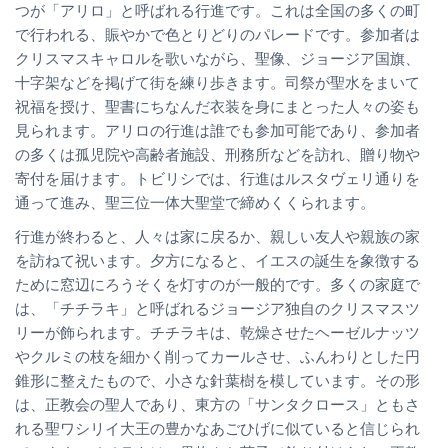
つが「アリロ」と呼ばれる行進です。これは全国の多くの町
で行われる、賑やかで色とりどりのパレードです。参加者は
クリスマスキャロルを歌いながら、聖像、ジョージア国旗、
十字架などを掲げて街を練り歩きます。司祭が聖水をまいて
祝福を授け、聖書にちなんだ衣装を身にまとった人々の姿も
見られます。アリロの行進は誰でも参加可能であり、参加者
の多くは孤児院や高齢者施設、刑務所などを訪れ、贈り物や
寄付を届けます。トビリシでは、行進はルスタヴェリ通りを
通って進み、聖三位一体大聖堂で締めくくられます。
行進が終わると、人々は家に戻るか、親しい友人や親族の家
を訪ねて祝います。夕方になると、イエスの誕生を象徴する
ために窓辺にろうそくを灯すのが一般的です。多くの家庭で
は、「チチラキ」と呼ばれるジョージア独自のクリスマスツ
リーが飾られます。チチラキは、乾燥させたヘーゼルナッツ
やクルミの枝を細かく削ってカールさせ、ふんわりとした円
錐形に整えたもので、小さな針葉樹を模しています。その形
は、正教会の聖人であり、東方の「サンタクロース」ともさ
れる聖ワシリイ大王の豊かなあごひげに似ていると信じられ