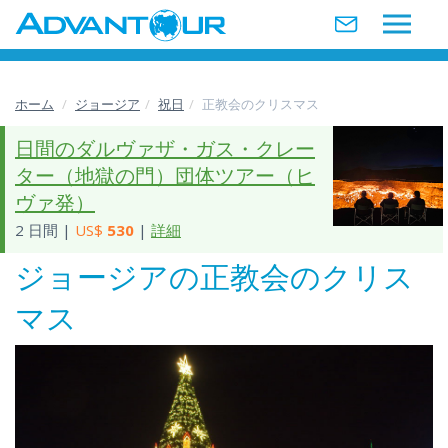
ホーム
ジョージア
祝日
正教会のクリスマス
日間のダルヴァザ・ガス・クレー
ター（地獄の門）団体ツアー（ヒ
ヴァ発）
2 日間 |
US$
530
|
詳細
ジョージアの正教会のクリス
マス