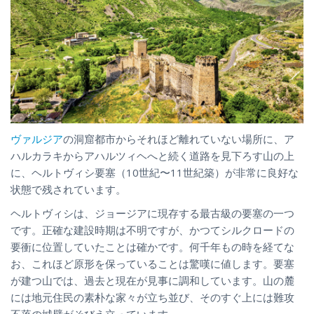
ヴァルジア
の洞窟都市からそれほど離れていない場所に、ア
ハルカラキからアハルツィヘへと続く道路を見下ろす山の上
に、ヘルトヴィシ要塞（10世紀〜11世紀築）が非常に良好な
状態で残されています。
ヘルトヴィシは、ジョージアに現存する最古級の要塞の一つ
です。正確な建設時期は不明ですが、かつてシルクロードの
要衝に位置していたことは確かです。何千年もの時を経てな
お、これほど原形を保っていることは驚嘆に値します。要塞
が建つ山では、過去と現在が見事に調和しています。山の麓
には地元住民の素朴な家々が立ち並び、そのすぐ上には難攻
不落の城壁がそびえ立っています。