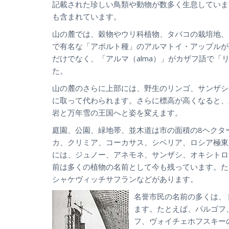
記載された珍しい鳥類や動物が数多く生息していま
も含まれています。
山の麓では、穀物やウリ科植物、タバコの栽培地、
で有名な「アポルト種」のアルマトイ・アップルが
だけでなく、「アルマ（alma）」がカザフ語で
た。
山の麓のさらに上部には、野生のリンゴ、サンザシ
に取って代わられます。さらに標高が高くなると、
岩と万年雪の王国へと姿を変えます。
庭園、公園、緑地帯、並木道は市の面積の8ヘクタ
カ、クリミア、コーカサス、シベリア、ロシア極東
には、ジュノー、アネモネ、サンザシ、オキシトロ
前は多くの植物の名前として今も残っています。た
シャケヴィッチサフランなどがあります。
名誉市民の名前の多くは、
ます。たとえば、パルゴフ
フ、ヴォイチェホフスキー