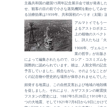
主義共和国の建国15周年記念展示会で彼が発表し
せ、観客の目の前で小さな蒸気機関を動かしてみせ
る治療効果は1959年、共和国初のヘリオ（太陽
アルマトイでもう一
よるアストロボタニ
上の植物のスペクト
し、詩人たちは「火
1906年、ヴェルニ
業の哲学』が出版さ
によって編集されたもので、ロシア・コスミズムを
国際的に認められています。彼は、人類文明の記念
予言していました。残念ながら、そのようなことが
くの記念物や歴史的な場所が保存されませんでした
頻発する地震は、この自然災害および地域の地殻構
を促しました。それにより、カザフスタンの耐震技
フスタンの歴史には、1887年5月28日と1910年1
つの大地震、そして1921年7月8日から9日にか