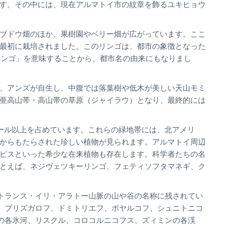
す。その中には、現在アルマトイ市の紋章を飾るユキヒョウ
ブドウ畑のほか、果樹園やベリー畑が広がっています。ここ
最初に栽培されました。このリンゴは、都市の象徴となった
「リンゴ」を意味することから、都市名の由来にもなりまし
、アンズが自生し、中腹では落葉樹や低木が美しい天山モミ
亜高山帯・高山帯の草原（ジャイラウ）となり、最終的には
ール以上を占めています。これらの緑地帯には、北アメリ
からもたらされた珍しい植物が見られます。アルマトイ周辺
ピスといった希少な在来植物も存在します。科学者たちの名
とえば、ネジヴェツキーリンゴ、フェティソフタマネギ、ク
トランス・イリ・アラトー山脈の山や谷の名称に残されてい
、ブリズガロフ、ドミトリエフ、ポヤルコフ、シュニトニコ
の各氷河、リスクル、コロコルニコフス、ズィミンの各渓