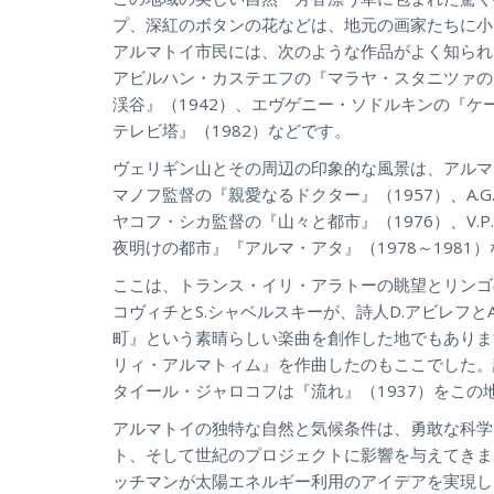
プ、深紅のボタンの花などは、地元の画家たちに小
アルマトイ市民には、次のような作品がよく知られ
アビルハン・カステエフの『マラヤ・スタニツァの
渓谷』（1942）、エヴゲニー・ソドルキンの『ケ
テレビ塔』（1982）などです。
ヴェリギン山とその周辺の印象的な風景は、アルマ
マノフ監督の『親愛なるドクター』（1957）、A.
ヤコフ・シカ監督の『山々と都市』（1976）、V
夜明けの都市』『アルマ・アタ』（1978～1981
ここは、トランス・イリ・アラトーの眺望とリンゴ
コヴィチとS.シャベルスキーが、詩人D.アビレフと
町』という素晴らしい楽曲を創作した地でもありま
リィ・アルマトィム』を作曲したのもここでした。
タイール・ジャロコフは『流れ』（1937）をこ
アルマトイの独特な自然と気候条件は、勇敢な科学
ト、そして世紀のプロジェクトに影響を与えてきまし
ッチマンが太陽エネルギー利用のアイデアを実現し