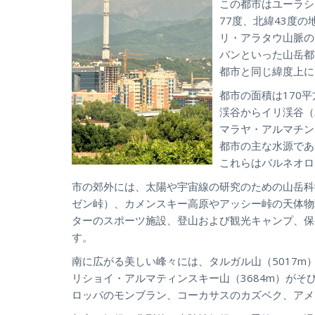
この都市はユーラシ
77度、北緯43度
リ・アラタウ山脈の
バンといった山岳都
都市と同じ緯度上に
都市の面積は170
渓谷からイリ渓谷（
マラヤ・アルマチン
都市の主な水源であ
これらはバルネオロ
市の郊外には、太陽や宇宙線の研究のための山岳科
ゼン峠）、カメンスキー高原やアッシー峠の天体物
ターのスポーツ施設、登山および観光キャンプ、保
す。
南に広がる美しい峰々には、タルガル山（5017m
リショイ・アルマティンスキー山（3684m）が
ロッパのモンブラン、コーカサスのカズベク、アメ