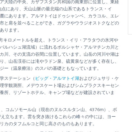
ア大陸の中央、カザフスタン共和国の南東部に位置し、東経
の地点にあり、天山山脈の最北端の山系であるトランス・イ
麓にあります。アルマトイはドゥシャンベ、カラコル、エレ
市と肩を並べることができ、ガグラやウラジオストクなどの
あります。
平方キロメートルを超え、トランス・イリ・アラタウの氷河や
バルハシュ湖流域）に流れるボルシャヤ・アルマチンカ川と
カ川、その支流の谷間に位置しています。山岳の河川や湖は
り、山岳渓谷には滝やラドン泉、硫黄泉などが多く存在し、
ジー（温泉療法）のスパの基礎ともなっています。
学ステーション（
ビッグ・アルマトイ湖
およびジュサリ・ケ
理学観測所、メデウスケート場およびシムブラクスキーセン
養所、リゾートホテル、キャンプ場などが建設されていま
）、コムソモール山（現在のヌルスルタン山、4376m）、ボ
そびえ立ちます。雲を突き抜けるこれらの峰々の中には、ヨー
リカのタフムルコと同じ高さのものもあります。