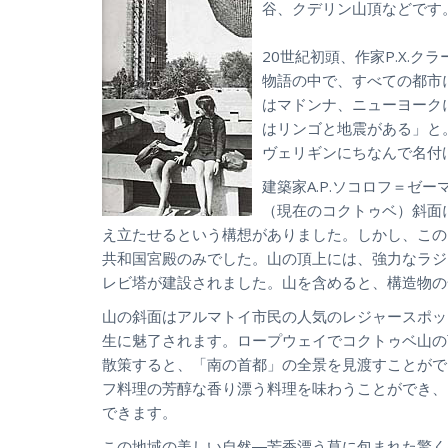
谷、クデリン山頂などです
20世紀初頭、作家P.X.
物語の中で、すべての都市
はマドンナ、ニューヨーク
はリンゴと地震がある」と
ヴェリギンにちなんで名付
建築家A.P.ソコロフ＝ゼ
（現在のコクトゥベ）斜面
え立たせるという構想がありました。しかし、この
共和国宮殿のみでした。山の頂上には、強力なラジ
レビ塔が建設されました。山を含めると、構造物の
山の斜面はアルマトイ市民の人気のレジャースポッ
生に魅了されます。ロープウェイでコクトゥベ山の
散策すると、「南の首都」の全景を見渡すことがで
フ料理の芳醇な香り漂う料理を味わうことができ、
できます。
この地域の美しい自然―芳香漂う草に包まれた驚く