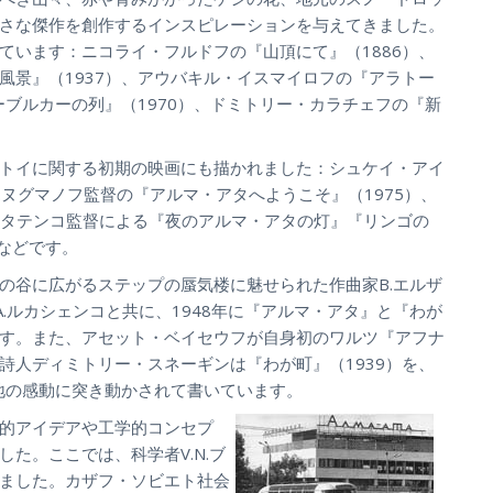
さな傑作を創作するインスピレーションを与えてきました。
ています：ニコライ・フルドフの『山頂にて』（1886）、
風景』（1937）、アウバキル・イスマイロフの『アラトー
ーブルカーの列』（1970）、ドミトリー・カラチェフの『新
トイに関する初期の映画にも描かれました：シュケイ・アイ
G.ヌグマノフ監督の『アルマ・アタへようこそ』（1975）、
.P.タテンコ監督による『夜のアルマ・アタの灯』『リンゴの
）などです。
の谷に広がるステップの蜃気楼に魅せられた作曲家B.エルザ
A.ルカシェンコと共に、1948年に『アルマ・アタ』と『わが
す。また、アセット・ベイセウフが自身初のワルツ『アフナ
詩人ディミトリー・スネーギンは『わが町』（1939）を、
の地の感動に突き動かされて書いています。
的アイデアや工学的コンセプ
た。ここでは、科学者V.N.ブ
ました。カザフ・ソビエト社会