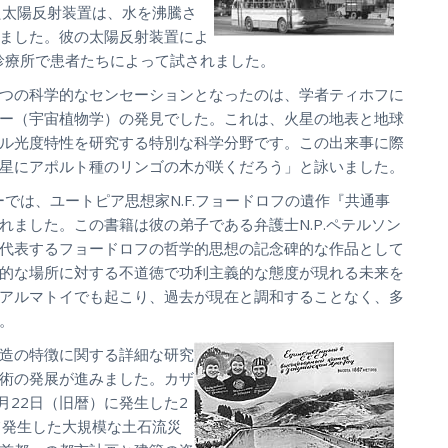
た太陽反射装置は、水を沸騰さ
ました。彼の太陽反射装置によ
）診療所で患者たちによって試されました。
つの科学的なセンセーションとなったのは、学者ティホフに
ー（宇宙植物学）の発見でした。これは、火星の地表と地球
ル光度特性を研究する特別な科学分野です。この出来事に際
星にアポルト種のリンゴの木が咲くだろう」と詠いました。
ーでは、ユートピア思想家N.F.フョードロフの遺作『共通事
れました。この書籍は彼の弟子である弁護士N.P.ペテルソン
代表するフョードロフの哲学的思想の記念碑的な作品として
的な場所に対する不道徳で功利主義的な態度が現れる未来を
アルマトイでも起こり、過去が現在と調和することなく、多
。
造の特徴に関する詳細な研究
術の発展が進みました。カザ
2月22日（旧暦）に発生した2
けて発生した大規模な土石流災