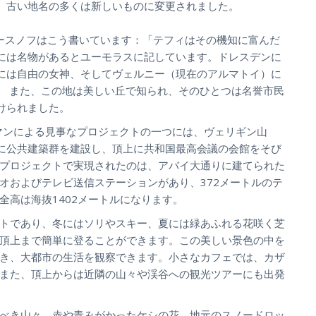
。古い地名の多くは新しいものに変更されました。
クラースノフはこう書いています：「テフィはその機知に富んだ
には名物があるとユーモラスに記しています。ドレスデンに
には自由の女神、そしてヴェルニー（現在のアルマトイ）に
。 また、この地は美しい丘で知られ、そのひとつは名誉市民
けられました。
ーマンによる見事なプロジェクトの一つには、ヴェリギン山
に公共建築群を建設し、頂上に共和国最高会議の会館をそび
プロジェクトで実現されたのは、アバイ大通りに建てられた
オおよびテレビ送信ステーションがあり、372メートルのテ
全高は海抜1402メートルになります。
トであり、冬にはソリやスキー、夏には緑あふれる花咲く芝
頂上まで簡単に登ることができます。この美しい景色の中を
き、大都市の生活を観察できます。小さなカフェでは、カザ
また、頂上からは近隣の山々や渓谷への観光ツアーにも出発
べき山々、赤や青みがかったケシの花、地元のスノードロッ