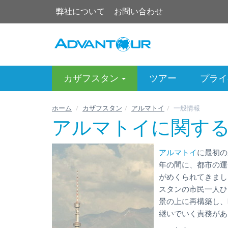
弊社について
お問い合わせ
カザフスタン
ツアー
プライ
ホーム
カザフスタン
アルマトイ
一般情報
アルマトイに関す
アルマトイ
に最初の
年の間に、都市の運
がめくられてきまし
スタンの市民一人ひ
景の上に再構築し、
継いでいく責務があ