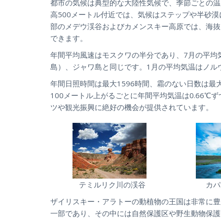
都市の気候は典型的な大陸性気候で、季節ごとの温
高500メートル付近では、気候はステップや半砂
部のメデウ渓谷およびカメンスキー高原では、海抜1
できます。
年間平均風速はモスクワの半分であり、7月の平均
島）、ジャワ島と同じです。1月の平均気温はノル
年間日照時間は最大1596時間、霜のない日数は最大
100メートル上がるごとに年間平均気温は0.66
ツや観光振興に絶好の機会が提供されています。
テミルリク川の渓谷
カパ
ザイリスキー・アラトーの動植物の王国は非常に豊
一部であり、その中には自然保護区や野生動物保護