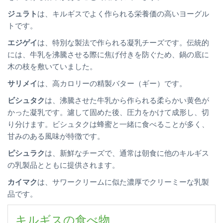
ジュラト
は、キルギスでよく作られる栄養価の高いヨーグル
トです。
エジゲイ
は、特別な製法で作られる凝乳チーズです。伝統的
には、牛乳を沸騰させる際に焦げ付きを防ぐため、鍋の底に
木の枝を敷いていました。
サリメイ
は、高カロリーの精製バター（ギー）です。
ビシュタク
は、沸騰させた牛乳から作られる柔らかい黄色が
かった凝乳です。濾して固めた後、圧力をかけて成形し、切
り分けます。ビシュタクは蜂蜜と一緒に食べることが多く、
甘みのある風味が特徴です。
ピシュラク
は、新鮮なチーズで、通常は朝食に他のキルギス
の乳製品とともに提供されます。
カイマク
は、サワークリームに似た濃厚でクリーミーな乳製
品です。
キルギスの食べ物