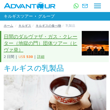
キルギスツアー
•
グループ
ホーム
キルギス
キルギスの食べ物
乳製品
日間のダルヴァザ・ガス・クレー
ター（地獄の門）団体ツアー（ヒ
ヴァ発）
2 日間 |
US$
530
|
詳細
キルギスの乳製品