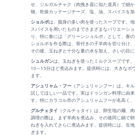
せ、ジルガルチャク（肉挽き器に似た道具）で細か
物、乾燥カッテージチーズ、塩、油、スパイスを加
ショルポ
は、脂身の多い肉を使ったスープです。地
スパイスを用いたものまでさまざまなバリエーショ
り、特に春には「グリーンショルポ」として、春の
ショルポを作る際は、骨付きの子羊肉を切り分け、
その後、玉ねぎと十分な量の水を加え、さいの目に
シュルガン
は、玉ねぎを使ったミルクスープです。
10～15分ほど煮込みます。提供時には、大きな
ます。
アシュリャム・フー
（アシュリャンフー）は、キル
試してほしい一品です。実はドゥンガン料理に由来
す。特にカラコル市のアシュリャムフーが名高く、
グルチェタイ
（クルチェタイ）は、卵生地の麺、肉
調理の際は、まず羊肉を煮込み、その後同じ鍋で卵
ねぎを入れてさらに煮込みます。提供時には、生地
ぎます。