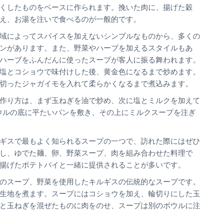
くしたものをベースに作られます。挽いた肉に、揚げた穀
え、お湯を注いで食べるのが一般的です。
域によってスパイスを加えないシンプルなものから、多くの
ンがあります。また、野菜やハーブを加えるスタイルもあ
ハーブをふんだんに使ったスープが客人に振る舞われます。
塩とコショウで味付けした後、黄金色になるまで炒めます。
切ったジャガイモを入れて柔らかくなるまで煮込みます。
作り方は、まず玉ねぎを油で炒め、次に塩とミルクを加えて
ボウルの底に平たいパンを敷き、その上にミルクスープを注ぎ
ギスで最もよく知られるスープの一つで、訪れた際にはぜひ
し、ゆでた麺、卵、野菜スープ、肉を組み合わせた料理で
揚げたポテトパイと一緒に提供されることが多いです。
のスープ、野菜を使用したキルギスの伝統的なスープです。
生地を煮ます。スープにはコショウを加え、輪切りにした玉
と玉ねぎを混ぜたものに肉をのせ、スープは別のボウルに注