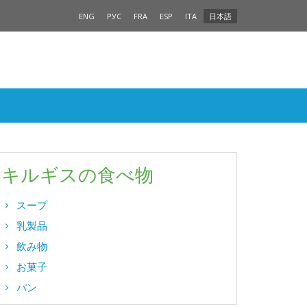
ENG
РУС
FRA
ESP
ITA
日本語
キルギスの食べ物
スープ
乳製品
飲み物
お菓子
パン