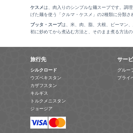
ケスメ
は、肉入りのシンプルな麺スープです。調理
げた麺を使う「クルマ・ケスメ」の2種類に分類さ
ブッタ・スープ
は、米、肉、脂、大根、ピーマン、
初に炒めてから煮込む方法と、そのまま煮る方法の
旅行先
サー
シルクロード
グルー
ウズベキスタン
プライ
カザフスタン
キルギス
トルクメニスタン
ジョージア