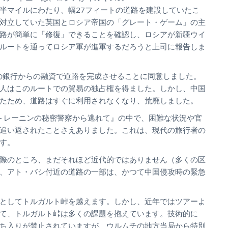
半マイルにわたり、幅27フィートの道路を建設していたこ
対立していた英国とロシア帝国の「グレート・ゲーム」の主
路が簡単に「修復」できることを確認し、ロシアが新疆ウイ
ルートを通ってロシア軍が進軍するだろうと上司に報告しま
アの銀行からの融資で道路を完成させることに同意しました。
人はこのルートでの貿易の独占権を得ました。しかし、中国
たため、道路はすぐに利用されなくなり、荒廃しました。
― レーニンの秘密警察から逃れて』の中で、困難な状況や官
追い返されたことさえありました。これは、現代の旅行者の
す。
際のところ、まだそれほど近代的ではありません（多くの区
、アト・バシ付近の道路の一部は、かつて中国侵攻時の緊急
としてトルガルト峠を越えます。しかし、近年ではツアーよ
て、トルガルト峠は多くの課題を抱えています。技術的に
ち入りが禁止されていますが、ウルムチの地方当局から特別