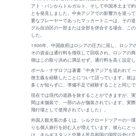
アト・バシからトルガルト、そして中国本土まで約
とを発見しました。中央アジアでの影響力を巡って
要なプレーヤーであったマッカートニーは、その道
グル自治区の一部または全部を併合する場合、この
した。
1906年、中国政府はロシアの圧力に屈し、ロシ
その資金は通行料を徴収して回収され、ロシアの商
側はこの取り決めに満足せず、通行料を高く設定し
ポール・ナザロフは著書『中央アジアを追われて 
僚主義を経験したことについて語っています。彼は
多くが知らずに、準備不足で経験することと同じで
現在では現代の道路を旅することができますが、実
間は未舗装で、一部のみが舗装されています。実際
飛行場として使用されていました）。
外国人観光客の多くは、シルクロードツアーの一環
りも個人旅行を好む人が増えています。彼らにとっ
は、キルギスタンと中華人民共和国の国民以外は立