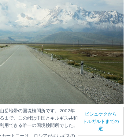
岳地帯の国境検問所です。2002年
ビシュケクから
るまで、この峠は中国とキルギス共和
トルガルトまでの
利用できる唯一の国境検問所でした。
道
ッカートニーは、ロシアがキルギスの