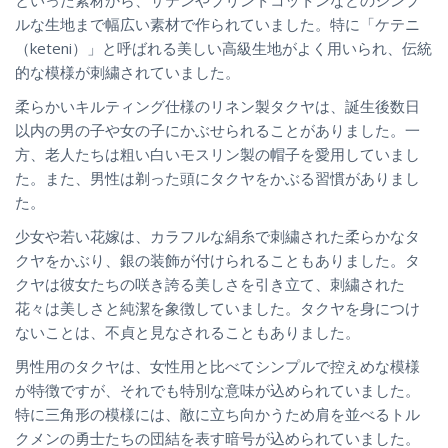
ルな生地まで幅広い素材で作られていました。特に「ケテニ
（keteni）」と呼ばれる美しい高級生地がよく用いられ、伝統
的な模様が刺繍されていました。
柔らかいキルティング仕様のリネン製タクヤは、誕生後数日
以内の男の子や女の子にかぶせられることがありました。一
方、老人たちは粗い白いモスリン製の帽子を愛用していまし
た。また、男性は剃った頭にタクヤをかぶる習慣がありまし
た。
少女や若い花嫁は、カラフルな絹糸で刺繍された柔らかなタ
クヤをかぶり、銀の装飾が付けられることもありました。タ
クヤは彼女たちの咲き誇る美しさを引き立て、刺繍された
花々は美しさと純潔を象徴していました。タクヤを身につけ
ないことは、不貞と見なされることもありました。
男性用のタクヤは、女性用と比べてシンプルで控えめな模様
が特徴ですが、それでも特別な意味が込められていました。
特に三角形の模様には、敵に立ち向かうため肩を並べるトル
クメンの勇士たちの団結を表す暗号が込められていました。