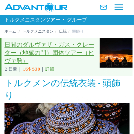
トルクメニスタンツアー
•
グループ
ホーム
トルクメニスタン
伝統
頭飾り
日間のダルヴァザ・ガス・クレー
ター（地獄の門）団体ツアー（ヒ
ヴァ発）
2 日間 |
US$
530
|
詳細
トルクメンの伝統衣装 - 頭飾
り