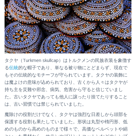
タクヤ（Turkmen skullcap）はトルクメンの民族衣装を象徴す
る
伝統
的な帽子であり、単なる被り物にとどまらず、現在で
もその伝統的なモチーフが守られています。タクヤの装飾に
は魔よけの意味が込められており、古くから人々はタクヤが
持ち主を災難や邪念、病気、危害から守ると信じていまし
た。古いタクヤであっても他人に譲ったり捨てたりすること
は、古い習慣では禁じられていました。
魔除けの役割だけでなく、タクヤは強烈な日差しから頭部を
保護する役割も果たしていました。形状は丸型や楕円形、低
めのものから高めのものまで様々で、高価なベルベットや絹
といった素材から、サテンやプリントコットンなどのシンプ