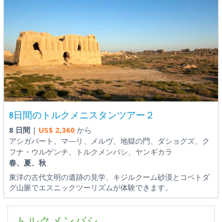
8日間のトルクメニスタンツアー２
8 日間
|
US$
2,360
から
アシガバート、マ―リ、メルヴ、地獄の門、ダショグズ、ク
フナ・ウルゲンチ、トルクメンバシ、ヤンギカラ
春、夏、秋
東洋の古代文明の遺跡の見学、キジルクーム砂漠とコペトダ
グ山脈でエスニックツーリズムが体験できます。
トルクメンバシ