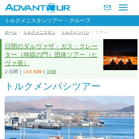
トルクメニスタンツアー
•
グループ
ホーム
トルクメニスタン
トルクメンバシ
ツアー
日間のダルヴァザ・ガス・クレー
ター（地獄の門）団体ツアー（ヒ
ヴァ発）
2 日間 |
US$
530
|
詳細
トルクメンバシツアー