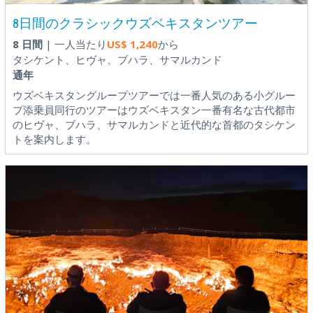
8日間のクラシックウズベキスタンツアー
8 日間
| 一人当たり
US$
1,240
から
タシケント、ヒヴャ、ブハラ、サマルカンド
通年
ウズベキスタングループツアーでは一番人気のある小グルー
プ添乗員同行のツアーはウズベキスタン一番有名な古代都市
のヒヴャ、ブハラ、サマルカンドと近代的な首都のタシケン
トを案内します。