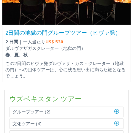
2日間の地獄の門グループツアー（ヒヴァ発）
2 日間
| 一人当たり
US$
530
ダルヴァザガスクレーター（地獄の門）
春、夏、秋
この2日間のヒヴァ発ダルヴァザ・ガス・クレーター（地獄
の門）への団体ツアーは、心に残る思い出に満ちた旅となる
でしょう。
ウズベキスタン ツアー
グループツアー (2)
文化ツアー (4)