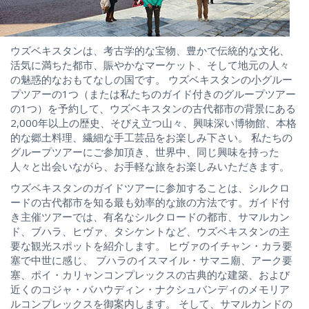
ウズベキスタンは、考古学的な宝物、豊かで伝統的な文化、
活気に満ちた都市、賑やかなマーケット、そして地元の人々
の魅惑的なおもてなしの国です。 ウズベキスタンの小グルー
プツアーの1つ（または私たちのガイド付きのグループツアー
の1つ）を予約して、ウズベキスタンの古代都市の背景にある
2,000年以上の歴史、そびえ立つ山々、興味深い博物館、本格
的な郷土料理、繊細な手工芸品をお楽しみ下さい。 私たちの
グループツアーにご参加頂き、世界中、同じ興味を持った
人々と出会いながら、お手軽な旅をお楽しみいただきます。
ウズベキスタンのガイドツアーに参加することは、シルクロ
ードの古代都市を知る最も効率的な旅の方法です。ガイド付
き主催ツアーでは、有名なシルクロードの都市、サマルカン
ド、ブハラ、ヒヴァ、タシケントなど、ウズベキスタンの主
要な観光スポットを紹介します。 ヒヴァのイチャン・カラ要
塞で中世に感じ、 ブハラのイスマイル・サマニ廟、アーク要
塞、ポイ・カリャンコンプレックスの古典的な建築、および
近くのコジャ・バハウディン・ナクシュバンディのメモリア
ルコンプレックスを御案内します。 そして、サマルカンドの