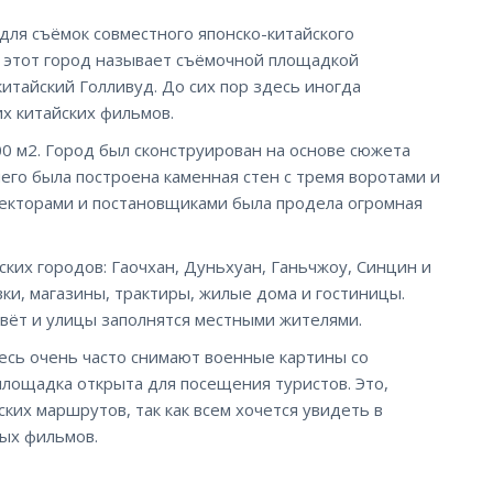
для съёмок совместного японско-китайского
о этот город называет съёмочной площадкой
итайский Голливуд. До сих пор здесь иногда
х китайских фильмов.
0 м2. Город был сконструирован на основе сюжета
него была построена каменная стен с тремя воротами и
екторами и постановщиками была продела огромная
ских городов: Гаочхан, Дуньхуан, Ганьчжоу, Синцин и
ки, магазины, трактиры, жилые дома и гостиницы.
ивёт и улицы заполнятся местными жителями.
десь очень часто снимают военные картины со
лощадка открыта для посещения туристов. Это,
ких маршрутов, так как всем хочется увидеть в
ых фильмов.