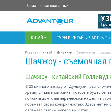
О нас
Связаться с нами
КИТАЙ
ТУРЫ В КИТАЙ
ЧАСТНЫЕ
-
Главная
Китай
Дуньхуан
Съемочная площадк
Шачжоу - съемочная 
Шачжоу - китайский Голливуд
В 25 км к юго-западу от Дуньхуаня расположе
храмы, улицы и магазины, которые будто бы вы
показаться, что вы перенеслись на десять стол
поражает своей колоритностью. Здесь нет ни 
отражает старый имперский Китай.