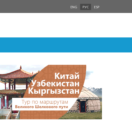
ENG
РУС
ESP