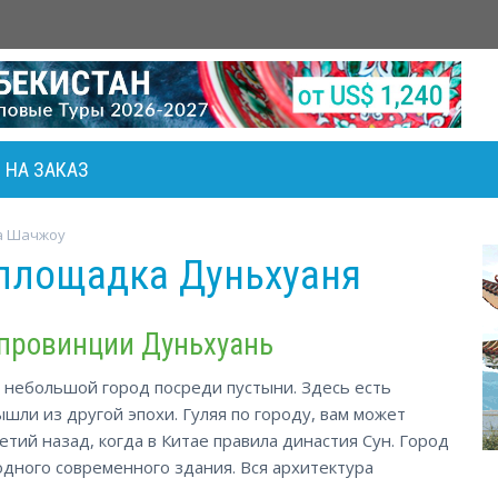
НА ЗАКАЗ
/
а Шачжоу
площадка Дуньхуаня
 провинции Дуньхуань
н небольшой город посреди пустыни. Здесь есть
шли из другой эпохи. Гуляя по городу, вам может
етий назад, когда в Китае правила династия Сун. Город
одного современного здания. Вся архитектура