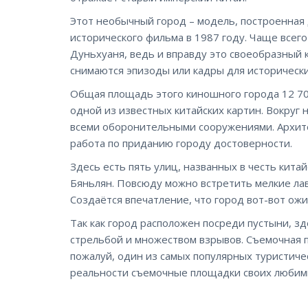
Этот необычный город – модель, построенная 
исторического фильма в 1987 году. Чаще всег
Дуньхуаня, ведь и вправду это своеобразный к
снимаются эпизоды или кадры для исторически
Общая площадь этого киношного города 12 70
одной из известных китайских картин. Вокруг 
всеми оборонительными сооружениями. Архит
работа по приданию городу достоверности.
Здесь есть пять улиц, названных в честь китай
Бяньлян. Повсюду можно встретить мелкие лав
Создаётся впечатление, что город вот-вот ож
Так как город расположен посреди пустыни, з
стрельбой и множеством взрывов. Съемочная п
пожалуй, один из самых популярных туристичес
реальности съемочные площадки своих любим