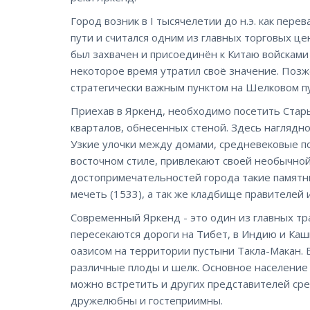
Город возник в I тысячелетии до н.э. как пер
пути и считался одним из главных торговых цен
был захвачен и присоединён к Китаю войсками
некоторое время утратил своё значение. Позж
стратегически важным пунктом на Шелковом пу
Приехав в Яркенд, необходимо посетить Стары
кварталов, обнесенных стеной. Здесь наглядн
Узкие улочки между домами, средневековые по
восточном стиле, привлекают своей необычной
достопримечательностей города такие памятни
мечеть (1533), а так же кладбище правителей 
Современный Яркенд - это один из главных тр
пересекаются дороги на Тибет, в Индию и Каш
оазисом на территории пустыни Такла-Макан.
различные плоды и шелк. Основное население 
можно встретить и других представителей ср
дружелюбны и гостеприимны.