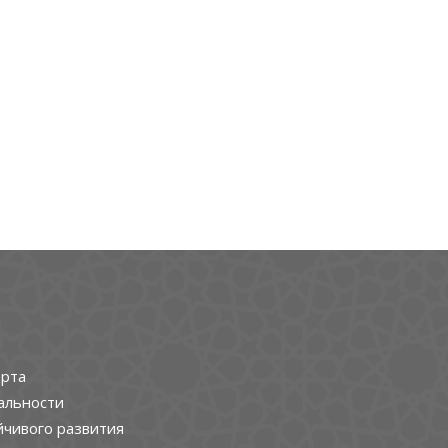
рта
альности
йчивого развития