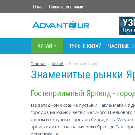
О нас
Связаться с нами
КИТАЙ
ТУРЫ В КИТАЙ
ЧАСТНЫЕ
-
Главная
Китай
Яркенд (Шачэ)
Знаменитые рынки Яр
Гостеприимный Яркенд - город
На западной окраине пустыни Такла-Макан в 
городов на южной ветви Великого Шелкового п
одним из крупных городов Синьцзянь-Уйгурско
происходит от названия реки Яркенд. Сам гор
реки Яркенд.