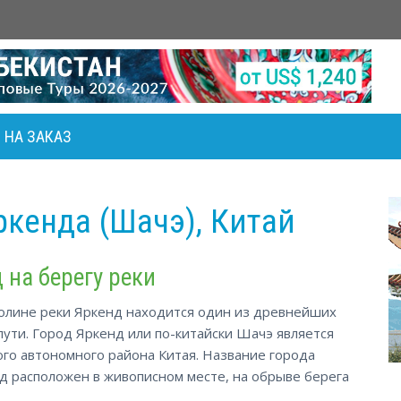
НА ЗАКАЗ
/
кенда (Шачэ), Китай
 на берегу реки
долине реки Яркенд находится один из древнейших
ути. Город Яркенд или по-китайски Шачэ является
го автономного района Китая. Название города
од расположен в живописном месте, на обрыве берега