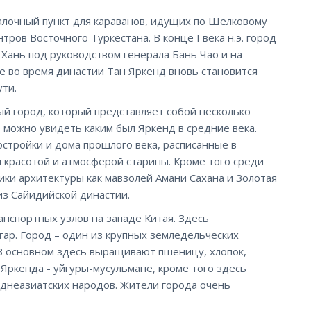
евалочный пункт для караванов, идущих по Шелковому
тров Восточного Туркестана. В конце I века н.э. город
 Хань под руководством генерала Бань Чао и на
е во время династии Тан Яркенд вновь становится
ти.
й город, который представляет собой несколько
о можно увидеть каким был Яркенд в средние века.
стройки и дома прошлого века, расписанные в
 красотой и атмосферой старины. Кроме того среди
ки архитектуры как мавзолей Амани Сахана и Золотая
из Сайидийской династии.
анспортных узлов на западе Китая. Здесь
гар. Город – один из крупных земледельческих
 В основном здесь выращивают пшеницу, хлопок,
Яркенда - уйгуры-мусульмане, кроме того здесь
еднеазиатских народов. Жители города очень