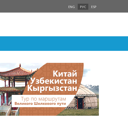
ENG
РУС
ESP