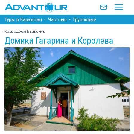
Туры в Казахстан
•
Частные
•
Групповые
Космодром Байконур
Домики Гагарина и Королева