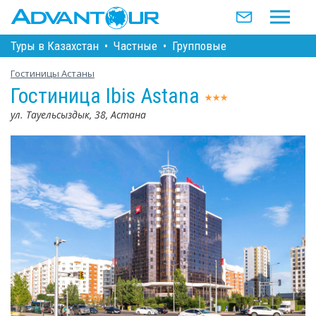
Туры в Казахстан
•
Частные
•
Групповые
Гостиницы Астаны
Гостиница Ibis Astana
ул. Тауельсыздык, 38, Астана