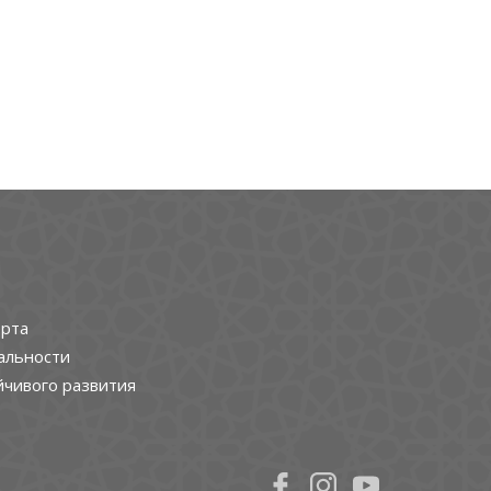
рта
альности
йчивого развития