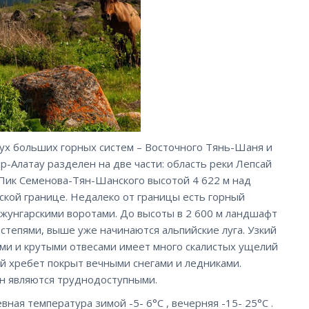
вух больших горных систем – Восточного Тянь-Шаня и
ар-Алатау разделен на две части: область реки Лепсай
– Пик Семенова-Тян-Шанского высотой 4 622 м над
йской границе. Недалеко от границы есть горный
Джунгарскими воротами. До высоты в 2 600 м ландшафт
степями, выше уже начинаются альпийские луга. Узкий
ами и крутыми отвесами имеет много скалистых ущелий
ый хребет покрыт вечными снегами и ледниками.
н являются труднодоступными.
ая температура зимой -5- 6°C , вечерняя -15- 25°C .