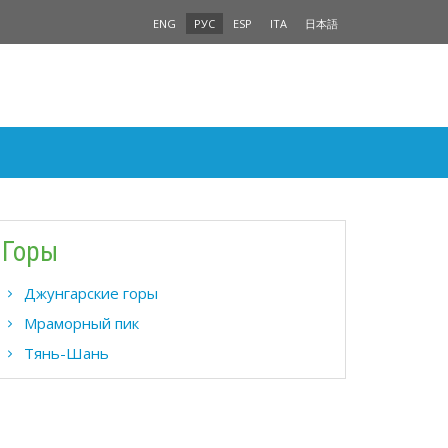
ENG
РУС
ESP
ITA
日本語
Горы
Джунгарские горы
Мраморный пик
Тянь-Шань