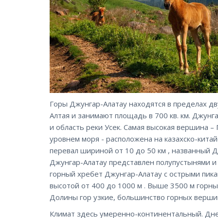
Горы Джунгар-Алатау находятся в пределах д
Алтая и занимают площадь в 700 кв. км. Джунг
и область реки Усек. Самая высокая вершина 
уровнем моря - расположена на казахско-кита
перевал шириной от 10 до 50 км , названный 
Джунгар-Алатау представлен полупустынями и 
горный хребет Джунгар-Алатау с острыми пик
высотой от 400 до 1000 м . Выше 3500 м горн
Долины гор узкие, большинство горных верши
Климат здесь умеренно-континентальный. Дневн