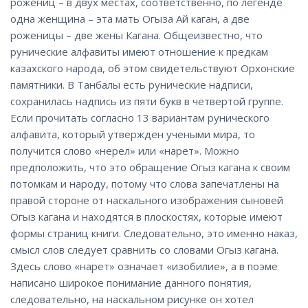
рожениц – в двух местах, соответственно, по легенде
одна женщина – эта мать Огыза Ай каган, а две
роженицы – две жены Кагана. Общеизвестно, что
рунические алфавиты имеют отношение к предкам
казахского народа, об этом свидетельствуют Орхонские
памятники. В Танбалы есть рунические надписи,
сохранилась надпись из пяти букв в четвертой группе.
Если прочитать согласно 13 вариантам рунического
алфавита, который утвержден учеными мира, то
получится слово «нерел» или «нарет». Можно
предположить, что это обращение Огыз кагана к своим
потомкам и народу, потому что слова запечатлены на
правой стороне от наскального изображения сыновей
Огыз кагана и находятся в плоскостях, которые имеют
формы страниц книги. Следовательно, это именно наказ,
смысл слов следует сравнить со словами Огыз кагана.
Здесь слово «нарет» означает «изобилие», а в поэме
написано широкое понимание данного понятия,
следовательно, на наскальном рисунке он хотел