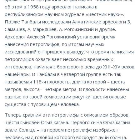
об этом в 1958 году археолог написала в
республиканском научном журнале «Вестник науки».
Позже Танбалы исследовали Алматинские археологи З.
Самашев, А. Марьяшев, А. Рогожинский и другие.
Археолог Алексей Рогожинский установил время
нанесения петроглифов, по итогам научных
исследований он пришел к выводу, что время написания
петроглифов охватывает несколько временных
интервалов, начиная с бронзового века до XIII–XIV веков
нашей эры. В Танбалы в четвертой группе есть так
называемая 118-я плоскость, длина которой – шесть
метров, высота – четыре метра. В плоскости нанесены
разные по своей композиции рисунки: шестиголовые
существа с туловищем человека.
Теперь сравним эти петроглифы с описанием образов
шести сыновей Огыз кагана. Первого сына Огыз кагана
звали Солнце – на первом петроглифе изображен
человек, над головой которого восходят лучи солнца.