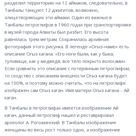
разделил территорию на 12 аймаков, следовательно, в
Танбалы танцуют 12 джигитов, возможно,
олицетворяющих эти аймаки. Один из важных в
Танбалы петроглифов в 1960 годах при транспортировке
в музей города Алматы был разбит. Его высота
равнялась трем метрам. Сохранилась архивная
фотография этого рисунка. В легенде «Огыз-наме» есть
описание Огыз кагана: «Его ноги были, как у быка,
туловище, как у медведя, все тело покрыто волосами».
Если сравнить это описание с потерянным петроглифом,
то сходство с описанием внешности Огыз кагана будет
на 100%, и поэтому можно считать, что на петроглифе
изображен сам Огыз каган. Имя матери Огыз кагана – Ай
каган.
В Танбалы в петроглифах имеется изображение Ай
каган, данный петроглиф нашел и реставрировал
археолог А. Рогожинский. В Танбалы изображение
женщины во весь рост только одно, а изображение