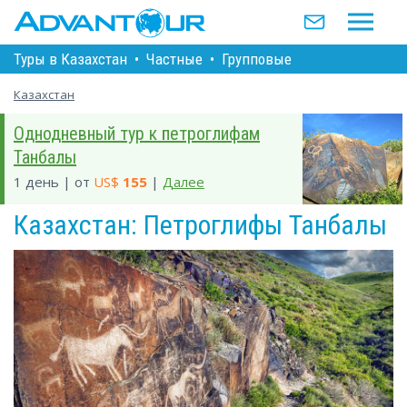
Туры в Казахстан
•
Частные
•
Групповые
Казахстан
Однодневный тур к петроглифам
Танбалы
1 день | от
US$
155
|
Далее
Казахстан: Петроглифы Танбалы