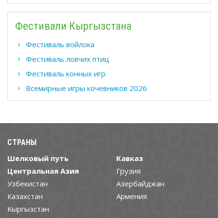
Фестивали Кыргызстана
Фестиваль войлока
Фестиваль ловчих птиц
Фестиваль конных игр
Всемирные игры кочевников 2026
СТРАНЫ
Шелковый путь
Кавказ
Центральная Азия
Грузия
Узбекистан
Азербайджан
Казахстан
Армения
Кыргызстан