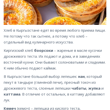
Хлеб в Кыргызстане едят во время любого приема пищи.
Не потому что так сытнее, а потому что хлеб –
отдельный вид кулинарного искусства.
Киргизский хлеб
боорсоки
– жареные в масле кусочки
дрожжевого теста. Их подают и дома, и в заведениях
восточной кухни. Они бывают солоноватыми и сладкими.
К ним обычно подают каймак.
В Кыргызстане большой выбор лепешек:
нан
, который
пекут в тандыре (глиняной печи), пресный токоч из
дрожжевого теста, слоеные лепешки
чабаты
,
жупка
и
каттама
. В отличие от остальных, в каттаму добавляют
лук.
Кемеч
(кемоч) – лепешка из кислого теста,