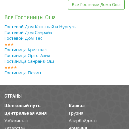
Все Гостевые Дома Оша
Все Гостиницы Оша
Гостевой Дом Канышай и Нургуль
Гостевой Дом Санрайз
Гостевой Дом Теc
Гостиница Кристалл
Гостиница Орто-Азия
Гостиница Санрайз-Ош
Гостиница Пекин
СТРАНЫ
Шелковый путь
Кавказ
Центральная Азия
Грузия
Узбекистан
Азербайджан
Казахстан
Армения