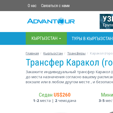
О нас
Связаться с нами
КЫРГЫЗСТАН
ТУРЫ В КЫРГЫЗСТАН
Главная
Кыргызстан
Трансферы
Каракол (горо
Трансфер Каракол (го
Закажите индивидуальный трансфер Каракол (
до места назначения согласно вашему расписан
вокзале или в любом другом месте , и безопас
Седан
US$260
Мин
1-2
места |
2
чемодана
3-5
мес