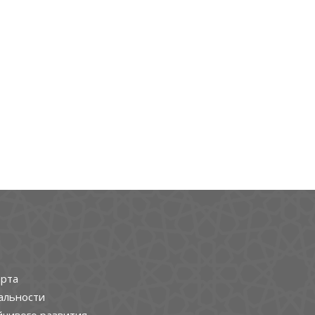
рта
альности
йчивого развития