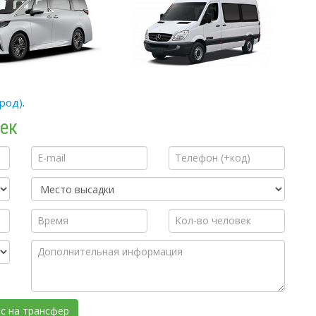
ород)
.
кек