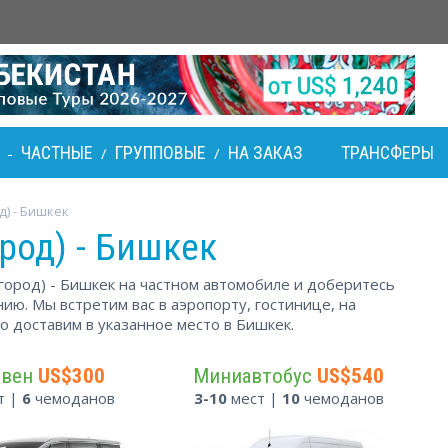
ЧАСТНЫЕ
ГРУППОВЫЕ
НА ЗАКАЗ
ТРАНСФЕРЫ
-
/
/
д) - Бишкек
род) - Бишкек
город) - Бишкек на частном автомобиле и доберитесь
ию. Мы встретим вас в аэропорту, гостинице, на
но доставим в указанное место в Бишкек.
ивен
US$300
Миниавтобус
US$540
т |
6
чемоданов
3-10
мест |
10
чемоданов