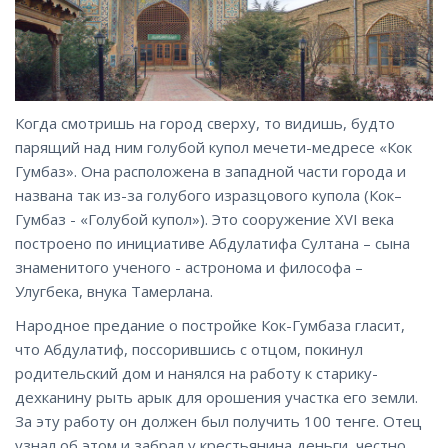
Когда смотришь на город сверху, то видишь, будто
парящий над ним голубой купол мечети-медресе «Кок
Гумбаз». Она расположена в западной части города и
названа так из-за голубого изразцового купола (Кок–
Гумбаз - «Голубой купол»). Это сооружение XVI века
построено по инициативе Абдулатифа Султана – сына
знаменитого ученого - астронома и философа –
Улугбека, внука Тамерлана.
Народное предание о постройке Кок-Гумбаза гласит,
что Абдулатиф, поссорившись с отцом, покинул
родительский дом и нанялся на работу к старику-
дехканину рыть арык для орошения участка его земли.
За эту работу он должен был получить 100 тенге. Отец
узнал об этом и забрал у крестьянина деньги, честно