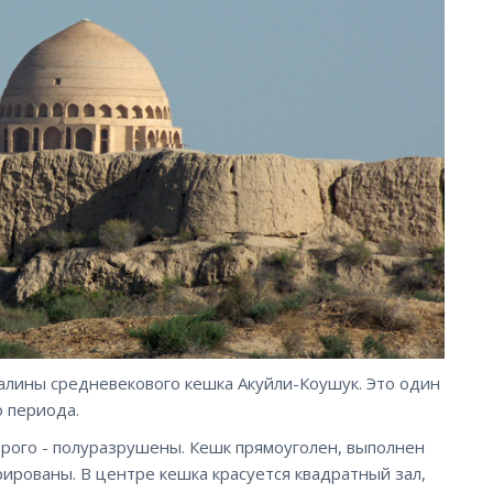
алины средневекового кешка Акуйли-Коушук. Это один
 периода.
рого - полуразрушены. Кешк прямоуголен, выполнен
рированы. В центре кешка красуется квадратный зал,