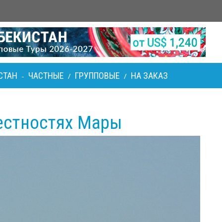
СТАН
ЧАСТНЫЕ
ГРУППОВЫЕ
НА ЗАКАЗ
-
/
/
естностях Мары