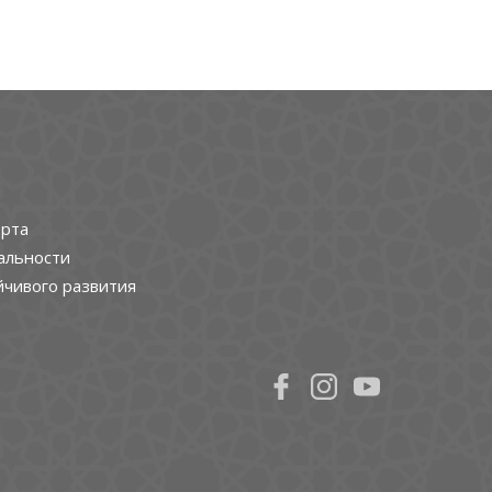
рта
альности
йчивого развития