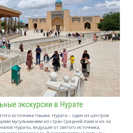
ьные экскурсии в Нурате
ятого источника Чашма. Нурата – один из центров
щими мусульманами из стран Средней Азии и из-за
налов Нураты, ведущая от святого источника,
тся жителями города. В окрестностях Нураты вы