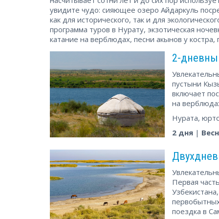
увидите чудо: сияющее озеро Айдаркуль поср
как для исторического, так и для экологическ
программа туров в Нурату, экзотическая ноче
катание на верблюдах, песни акынов у костра
2-дневный
Увлекательн
пустыни Кызы
включает по
на верблюдах
Нурата, юрт
2 дня
|
Весн
Двухднев
Увлекательн
Первая часть
Узбекистана
первобытных
поездка в Са