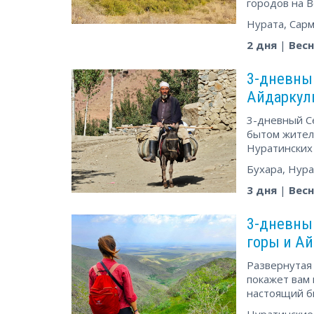
городов на 
Нурата, Сар
2 дня
|
Весн
3-дневный
Айдаркул
3-дневный Се
бытом жителе
Нуратинских 
Бухара, Нура
3 дня
|
Весн
3-дневный
горы и А
Развернутая 
покажет вам 
настоящий б
Нуратинские