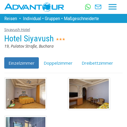
Reisen
•
Individual
•
Gruppen
•
Maßgeschneiderte
Siyavush Hotel
Hotel Siyavush
19, Pulatov Straße, Buchara
Einzelzimmer
Doppelzimmer
Dreibettzimmer