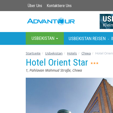
Über Uns
Kontaktiere Uns
USBEKISTAN
USBEKISTAN REISEN
-
Startseite
Usbekistan
Hotels
Chiwa
Hotel Orien
Hotel Orient Star
1, Pahlavan Mahmud Straße, Chiwa